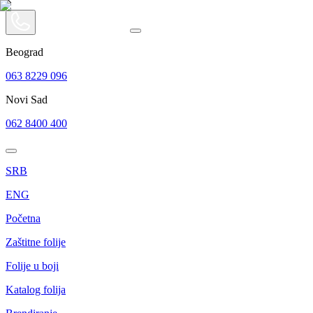
Beograd
063 8229 096
Novi Sad
062 8400 400
SRB
ENG
Početna
Zaštitne folije
Folije u boji
Katalog folija