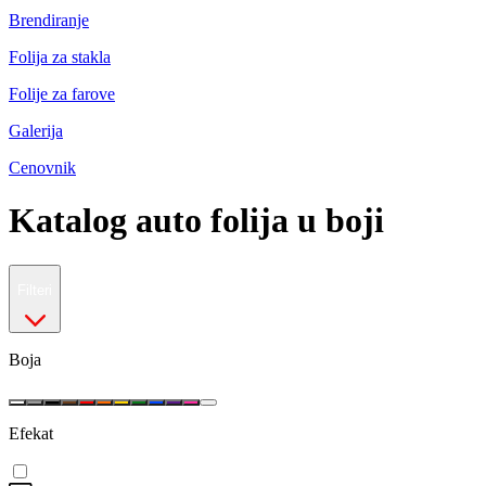
Brendiranje
Folija za stakla
Folije za farove
Galerija
Cenovnik
Katalog auto folija u boji
Filteri
Boja
Efekat