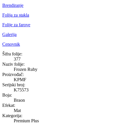
Brendiranje
Folija za stakla
Folije za farove
Galerija
Cenovnik
Frozen Ruby
Šifra folije:
377
Naziv folije:
Frozen Ruby
Proizvođač:
KPMF
Serijski broj:
K75573
Boja:
Braon
Efekat:
Mat
Kategorija:
Premium Plus