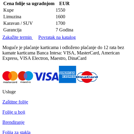
Cena folije sa ugradnjom
EUR
Kupe
1550
Limuzina
1600
Karavan / SUV
1700
Garancija
7 Godina
Zakažite termin
Povratak na katalog
Moguće je plaćanje karticama i odloženo plaćanje do 12 rata bez
kamate karticama Banca Intesa: VISA, MasterCard, American
Express, VISA Electron, Maestro, DinaCard
Usluge
Zaštitne folije
Folije u boji
Brendiranje
Folija za stakla