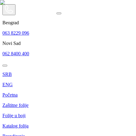
Beograd
063 8229 096
Novi Sad
062 8400 400
SRB
ENG
Početna
Zaštitne folije
Folije u boji
Katalog folija