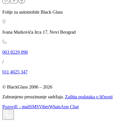
Folije za automobile Black Glass
Ivana Markovića Irca 17, Novi Beograd
063 8229 096
/
011 4025 347
© BlackGlass 2006 –
2026
Zabranjeno preuzimanje sadržaja.
Zaštita podataka o ličnosti
Pozovi
E - mail
SMS
Viber
WhatsApp Chat