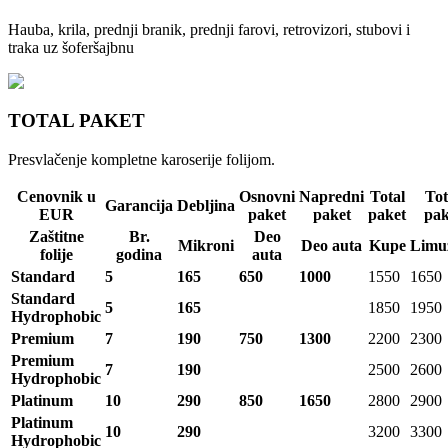
Hauba, krila, prednji branik, prednji farovi, retrovizori, stubovi i
traka uz šoferšajbnu
TOTAL PAKET
Presvlačenje kompletne karoserije folijom.
Cenovnik u
Osnovni
Napredni
Total
Tot
Garancija
Debljina
EUR
paket
paket
paket
pak
Zaštitne
Br.
Deo
Mikroni
Deo auta
Kupe
Limu
folije
godina
auta
Standard
5
165
650
1000
1550
1650
Standard
5
165
1850
1950
Hydrophobic
Premium
7
190
750
1300
2200
2300
Premium
7
190
2500
2600
Hydrophobic
Platinum
10
290
850
1650
2800
2900
Platinum
10
290
3200
3300
Hydrophobic