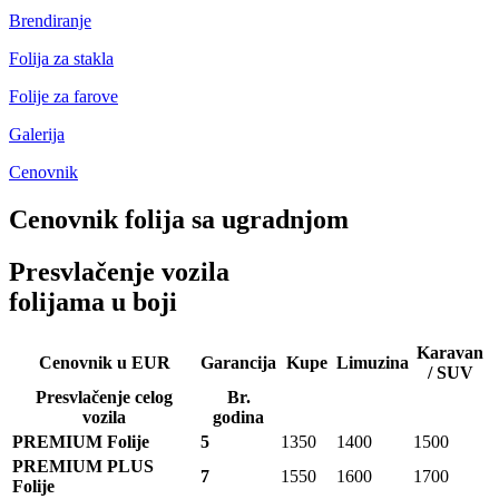
Brendiranje
Folija za stakla
Folije za farove
Galerija
Cenovnik
Cenovnik folija sa ugradnjom
Presvlačenje vozila
folijama u boji
Karavan
Cenovnik u EUR
Garancija
Kupe
Limuzina
/ SUV
Presvlačenje celog
Br.
vozila
godina
PREMIUM Folije
5
1350
1400
1500
PREMIUM PLUS
7
1550
1600
1700
Folije