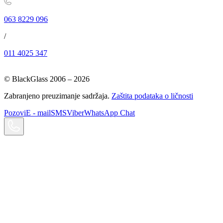
063 8229 096
/
011 4025 347
© BlackGlass 2006 –
2026
Zabranjeno preuzimanje sadržaja.
Zaštita podataka o ličnosti
Pozovi
E - mail
SMS
Viber
WhatsApp Chat