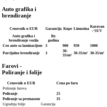
Auto grafika i
brendiranje
Karavan
Cenovnik u EUR
Garancija
Kupe
Limuzina
/ SUV
Auto grafika i
Br.
brendiranje vozila
godina
Ceo auto sa laminacijom
3
900
950
1000
30-
Parcijalno brendiranje
3
30-35/m²
30-35/m²
35/m²
Farovi -
Poliranje i folije
Cenovnik u EUR
Cena po faru
Poliranje farova
Poliranje
25
Poliranje sa premazom
35
Ugradnja folije
Garancija