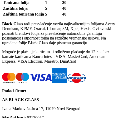
Tonirana folija
1
20
Zaštitna folija
5
40
Zaštitna tonirana folija
5
40
Black Glass
radi presvlačenje vozila najkvalitetnijim folijama Avery
Dennison, KPMF, Oracal, LLumar, 3M, Xpel, Hexis. Ovi svetski
poznati brendovi folija za presvlačenje automobila garantuju
postojanost i otpornost folija na različite vremenske uslove. Na
ugrađene folije Black Glass daje pismenu garanciju.
Moguće je plaćanje karticama i odloženo plaćanje do 12 rata bez
kamate karticama Banca Intesa: VISA, MasterCard, American
Express, VISA Electron, Maestro, DinaCard
Podaci firme
:
AS BLACK GLASS
Ivana Markovića-Irca 17, 11070 Novi Beograd
Matični broj
:
63120057