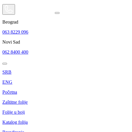
Beograd
063 8229 096
Novi Sad
062 8400 400
SRB
ENG
Početna
Zaštitne folije
Folije u boji
Katalog folija