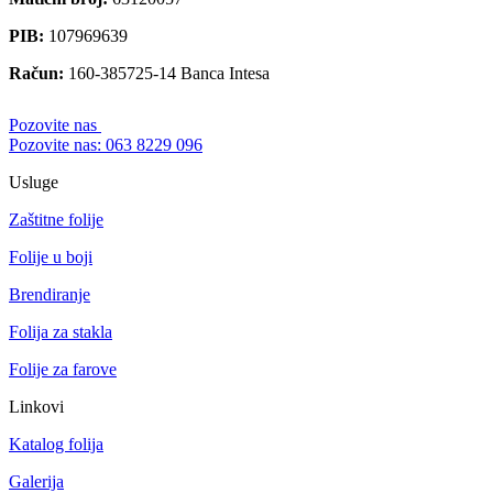
PIB
:
107969639
Račun
:
160-385725-14 Banca Intesa
Pozovite nas
Pozovite nas: 063 8229 096
Usluge
Zaštitne folije
Folije u boji
Brendiranje
Folija za stakla
Folije za farove
Linkovi
Katalog folija
Galerija