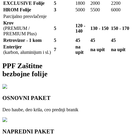
EXCLUSIVE Folije
5
1800
2000
2200
HROM Folije
3
5000
5500
6000
Parcijalno presvlačenje
Krov
120 -
(PREMIUM /
5
130 - 150
150 - 170
140
PREMIUM Plus)
Retrovizor - 1 kom
5
45
45
45
Enterijer
na
7
na upit
na upit
(karbon, aluminijum i sl.)
upit
PPF Zaštitne
bezbojne folije
OSNOVNI PAKET
Deo haube, deo krila, ceo prednji branik
NAPREDNI PAKET