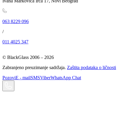
Ivana Markovića Irca 17, Novi Beograd
063 8229 096
/
011 4025 347
© BlackGlass 2006 –
2026
Zabranjeno preuzimanje sadržaja.
Zaštita podataka o ličnosti
Pozovi
E - mail
SMS
Viber
WhatsApp Chat