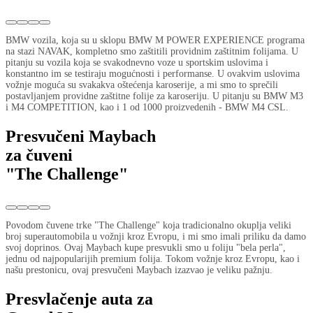
BMW vozila, koja su u sklopu BMW M POWER EXPERIENCE programa
na stazi NAVAK, kompletno smo zaštitili providnim zaštitnim folijama. U
pitanju su vozila koja se svakodnevno voze u sportskim uslovima i
konstantno im se testiraju mogućnosti i performanse. U ovakvim uslovima
vožnje moguća su svakakva oštećenja karoserije, a mi smo to sprečili
postavljanjem providne zaštitne folije za karoseriju. U pitanju su BMW M3
i M4 COMPETITION, kao i 1 od 1000 proizvedenih - BMW M4 CSL.
Presvučeni Maybach
za čuveni
"The Challenge"
Povodom čuvene trke "The Challenge" koja tradicionalno okuplja veliki
broj superautomobila u vožnji kroz Evropu, i mi smo imali priliku da damo
svoj doprinos. Ovaj Maybach kupe presvukli smo u foliju "bela perla",
jednu od najpopularijih premium folija. Tokom vožnje kroz Evropu, kao i
našu prestonicu, ovaj presvučeni Maybach izazvao je veliku pažnju.
Presvlačenje auta za