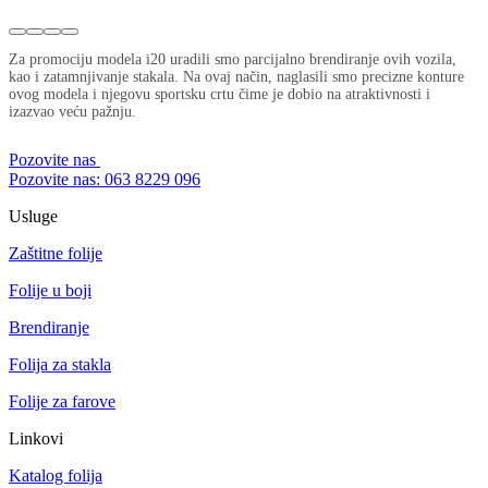
Za promociju modela i20 uradili smo parcijalno brendiranje ovih vozila,
kao i zatamnjivanje stakala. Na ovaj način, naglasili smo precizne konture
ovog modela i njegovu sportsku crtu čime je dobio na atraktivnosti i
izazvao veću pažnju.
Pozovite nas
Pozovite nas: 063 8229 096
Usluge
Zaštitne folije
Folije u boji
Brendiranje
Folija za stakla
Folije za farove
Linkovi
Katalog folija