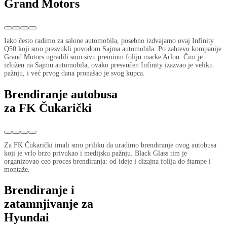
Grand Motors
Iako često radimo za salone automobila, posebno izdvajamo ovaj Infinity
Q50 koji smo presvukli povodom Sajma automobila. Po zahtevu kompanije
Grand Motors ugradili smo sivu premium foliju marke Arlon. Čim je
izložen na Sajmu automobila, ovako presvučen Infinity izazvao je veliku
pažnju, i već prvog dana pronašao je svog kupca.
Brendiranje autobusa
za FK Čukarički
Za FK Čukarički imali smo priliku da uradimo brendiranje ovog autobusa
koji je vrlo brzo privukao i medijsku pažnju. Black Glass tim je
organizovao ceo proces brendiranja: od ideje i dizajna folija do štampe i
montaže.
Brendiranje i
zatamnjivanje za
Hyundai