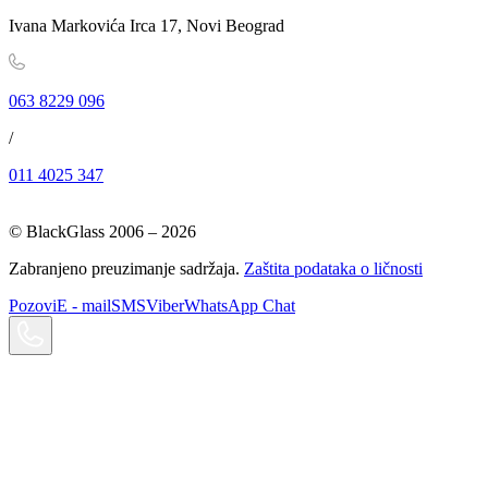
Ivana Markovića Irca 17, Novi Beograd
063 8229 096
/
011 4025 347
© BlackGlass 2006 –
2026
Zabranjeno preuzimanje sadržaja.
Zaštita podataka o ličnosti
Pozovi
E - mail
SMS
Viber
WhatsApp Chat