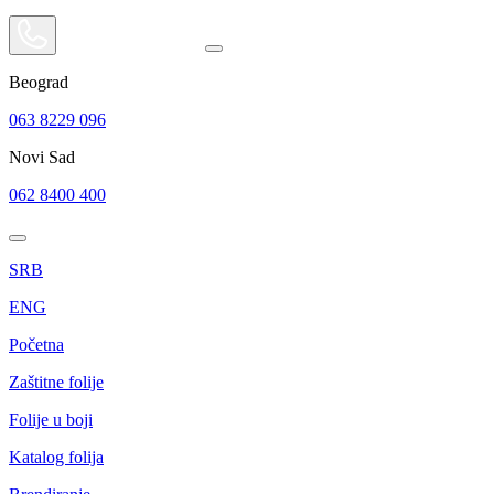
Beograd
063 8229 096
Novi Sad
062 8400 400
SRB
ENG
Početna
Zaštitne folije
Folije u boji
Katalog folija