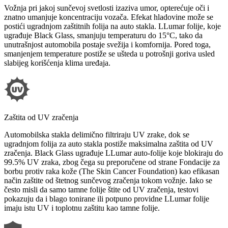
Vožnja pri jakoj sunčevoj svetlosti izaziva umor, opterećuje oči i
znatno umanjuje koncentraciju vozača. Efekat hladovine može se
postići ugradnjom zaštitnih folija na auto stakla. LLumar folije, koje
ugrađuje Black Glass, smanjuju temperaturu do 15°C, tako da
unutrašnjost automobila postaje svežija i komfornija. Pored toga,
smanjenjem temperature postiže se ušteda u potrošnji goriva usled
slabijeg korišćenja klima uređaja.
Zaštita od UV zračenja
Automobilska stakla delimično filtriraju UV zrake, dok se
ugradnjom folija za auto stakla postiže maksimalna zaštita od UV
zračenja. Black Glass ugrađuje LLumar auto-folije koje blokiraju do
99.5% UV zraka, zbog čega su preporučene od strane Fondacije za
borbu protiv raka kože (The Skin Cancer Foundation) kao efikasan
način zaštite od štetnog sunčevog zračenja tokom vožnje. Iako se
često misli da samo tamne folije štite od UV zračenja, testovi
pokazuju da i blago tonirane ili potpuno providne LLumar folije
imaju istu UV i toplotnu zaštitu kao tamne folije.