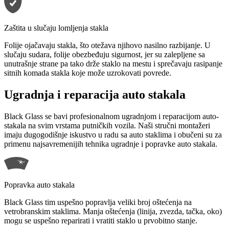
Zaštita u slučaju lomljenja stakla
Folije ojačavaju stakla, što otežava njihovo nasilno razbijanje. U
slučaju sudara, folije obezbeđuju sigurnost, jer su zalepljene sa
unutrašnje strane pa tako drže staklo na mestu i sprečavaju rasipanje
sitnih komada stakla koje može uzrokovati povrede.
Ugradnja i reparacija auto stakala
Black Glass se bavi profesionalnom ugradnjom i reparacijom auto-
stakala na svim vrstama putničkih vozila. Naši stručni montažeri
imaju dugogodišnje iskustvo u radu sa auto staklima i obučeni su za
primenu najsavremenijih tehnika ugradnje i popravke auto stakala.
Popravka auto stakala
Black Glass tim uspešno popravlja veliki broj oštećenja na
vetrobranskim staklima. Manja oštećenja (linija, zvezda, tačka, oko)
mogu se uspešno reparirati i vratiti staklo u prvobitno stanje.