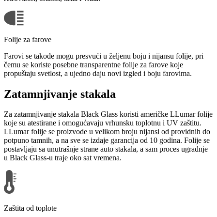
Folije za farove
Farovi se takođe mogu presvući u željenu boju i nijansu folije, pri
čemu se koriste posebne transparentne folije za farove koje
propuštaju svetlost, a ujedno daju novi izgled i boju farovima.
Zatamnjivanje stakala
Za zatamnjivanje stakala Black Glass koristi američke LLumar folije
koje su atestirane i omogućavaju vrhunsku toplotnu i UV zaštitu.
LLumar folije se proizvode u velikom broju nijansi od providnih do
potpuno tamnih, a na sve se izdaje garancija od 10 godina. Folije se
postavljaju sa unutrašnje strane auto stakala, a sam proces ugradnje
u Black Glass-u traje oko sat vremena.
Zaštita od toplote