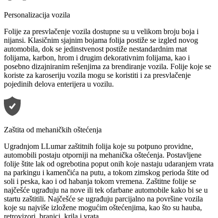
Personalizacija vozila
Folije za presvlačenje vozila dostupne su u velikom broju boja i
nijansi. Klasičnim sjajnim bojama folija postiže se izgled novog
automobila, dok se jedinstvenost postiže nestandardnim mat
folijama, karbon, hrom i drugim dekorativnim folijama, kao i
posebno dizajniranim rešenjima za brendiranje vozila. Folije koje se
koriste za karoseriju vozila mogu se koristiti i za presvlačenje
pojedinih delova enterijera u vozilu.
Zaštita od mehaničkih oštećenja
Ugradnjom LLumar zaštitnih folija koje su potpuno providne,
automobili postaju otporniji na mehanička oštećenja. Postavljene
folije štite lak od ogrebotina poput onih koje nastaju udaranjem vrata
na parkingu i kamenčića na putu, a tokom zimskog perioda štite od
soli i peska, kao i od habanja tokom vremena. Zaštitne folije se
najčešće ugrađuju na nove ili tek ofarbane automobile kako bi se u
startu zaštitili. Najčešće se ugrađuju parcijalno na površine vozila
koje su najviše izložene mogućim oštećenjima, kao što su hauba,
retrovizori, branici, krila i vrata.