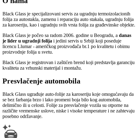
O nama
Black Glass je specijalizovani servis za ugradnju termoizolacionih
folija za autostakla, zamenu i reparaciju auto stakala, ugradnju folija
za karoseriju, kao i ugradnju svih vrsta folija za građevinske objekte.
Black Glass je počeo sa radom 2006. godine u Beogradu, a
danas
je lider u ugradnji folija
i jedini servis u Srbiji koji poseduje
licencu Llumar - američkog proizvođača br.1 po kvalitetu i obimu
proizvodnje folija u svetu.
Black Glass je registrovan i zaštićen brend koji predstavlja garanciju
kvaliteta za vrhunski materijal i montažu.
Presvlačenje automobila
Black Glass ugrađuje auto-folije za karoseriju koje omogućavaju da
se bez farbanja brzo i lako promeni boja bilo kog automobila,
delimično ili u celosti. Folije za presvlačenje vozila su otporne na
različite vremenske uslove, niske i visoke temperature i ne zahtevaju
posebno održavanje.