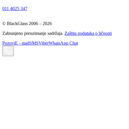
011 4025 347
© BlackGlass 2006 –
2026
Zabranjeno preuzimanje sadržaja.
Zaštita podataka o ličnosti
Pozovi
E - mail
SMS
Viber
WhatsApp Chat