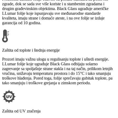
zgrade, dok se sada sve više koriste i u stambenim zgradama i
drugim građevinskim objektima. Black Glass ugrađuje američke
LLumar folije koje ispunjavaju sve međunarodne standarde
kvaliteta, imaju strane i domaće ateste, i na ove folije se izdaje
garancija od 10 godina.
Zaštita od toplote i štednja energije
Prozori imaju važnu ulogu u regulisanju toplote i uštedi energije.
LLumar folije koje ugrađuje Black Glass odbijaju solarno
zagrevanje sa spoljašnje strane stakla i na taj način, prilikom letnjih
vrućina, snižavaju temperaturu prostora i do 15°C i tako smanjuju
troškove hlađenja. Pored toga, folije sprečavaju gubitak toplote, pa
tako smanjuju i troškove grejanja u zimskom periodu.
Zaštita od UV zračenja