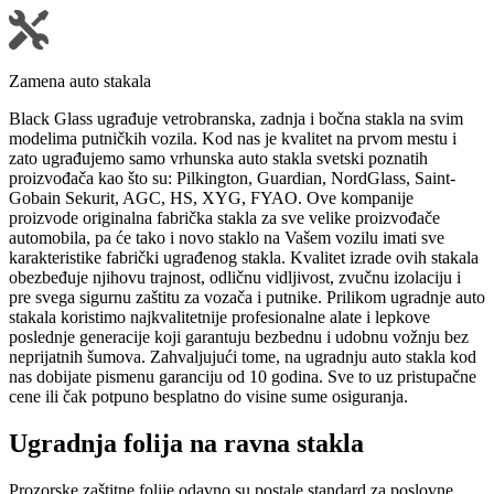
Zamena auto stakala
Black Glass ugrađuje vetrobranska, zadnja i bočna stakla na svim
modelima putničkih vozila. Kod nas je kvalitet na prvom mestu i
zato ugrađujemo samo vrhunska auto stakla svetski poznatih
proizvođača kao što su: Pilkington, Guardian, NordGlass, Saint-
Gobain Sekurit, AGC, HS, XYG, FYAO. Ove kompanije
proizvode originalna fabrička stakla za sve velike proizvođače
automobila, pa će tako i novo staklo na Vašem vozilu imati sve
karakteristike fabrički ugrađenog stakla. Kvalitet izrade ovih stakala
obezbeđuje njihovu trajnost, odličnu vidljivost, zvučnu izolaciju i
pre svega sigurnu zaštitu za vozača i putnike. Prilikom ugradnje auto
stakala koristimo najkvalitetnije profesionalne alate i lepkove
poslednje generacije koji garantuju bezbednu i udobnu vožnju bez
neprijatnih šumova. Zahvaljujući tome, na ugradnju auto stakla kod
nas dobijate pismenu garanciju od 10 godina. Sve to uz pristupačne
cene ili čak potpuno besplatno do visine sume osiguranja.
Ugradnja folija na ravna stakla
Prozorske zaštitne folije odavno su postale standard za poslovne