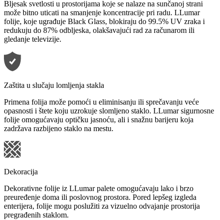
Bljesak svetlosti u prostorijama koje se nalaze na sunčanoj strani
može bitno uticati na smanjenje koncentracije pri radu. LLumar
folije, koje ugrađuje Black Glass, blokiraju do 99.5% UV zraka i
redukuju do 87% odbljeska, olakšavajući rad za računarom ili
gledanje televizije.
Zaštita u slučaju lomljenja stakla
Primena folija može pomoći u eliminisanju ili sprečavanju veće
opasnosti i štete koju uzrokuje slomljeno staklo. LLumar sigurnosne
folije omogućavaju optičku jasnoću, ali i snažnu barijeru koja
zadržava razbijeno staklo na mestu.
Dekoracija
Dekorativne folije iz LLumar palete omogućavaju lako i brzo
preuređenje doma ili poslovnog prostora. Pored lepšeg izgleda
enterijera, folije mogu poslužiti za vizuelno odvajanje prostorija
pregrađenih staklom.