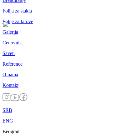
Brendiranje
Folija za stakla
Folije za farove
Galerija
Cenovnik
Saveti
Reference
O nama
Kontakt
SRB
ENG
Beograd