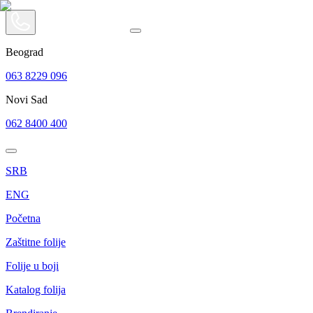
Beograd
063 8229 096
Novi Sad
062 8400 400
SRB
ENG
Početna
Zaštitne folije
Folije u boji
Katalog folija