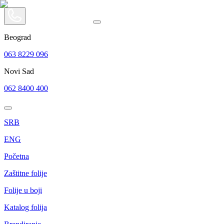
Beograd
063 8229 096
Novi Sad
062 8400 400
SRB
ENG
Početna
Zaštitne folije
Folije u boji
Katalog folija