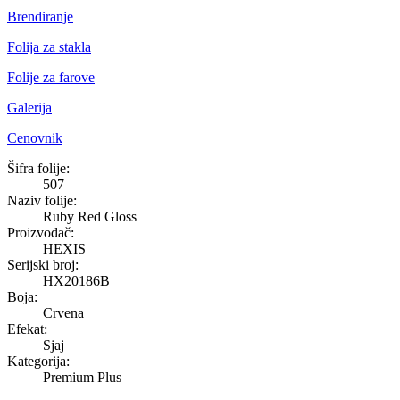
Brendiranje
Folija za stakla
Folije za farove
Galerija
Cenovnik
Ruby Red Gloss
Šifra folije:
507
Naziv folije:
Ruby Red Gloss
Proizvođač:
HEXIS
Serijski broj:
HX20186B
Boja:
Crvena
Efekat:
Sjaj
Kategorija:
Premium Plus