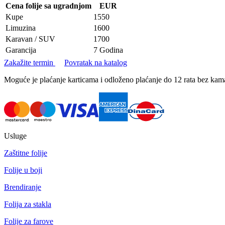
Cena folije sa ugradnjom
EUR
Kupe
1550
Limuzina
1600
Karavan / SUV
1700
Garancija
7 Godina
Zakažite termin
Povratak na katalog
Moguće je plaćanje karticama i odloženo plaćanje do 12 rata bez k
Usluge
Zaštitne folije
Folije u boji
Brendiranje
Folija za stakla
Folije za farove