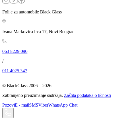
Folije za automobile Black Glass
Ivana Markovića Irca 17, Novi Beograd
063 8229 096
/
011 4025 347
© BlackGlass 2006 –
2026
Zabranjeno preuzimanje sadržaja.
Zaštita podataka o ličnosti
Pozovi
E - mail
SMS
Viber
WhatsApp Chat