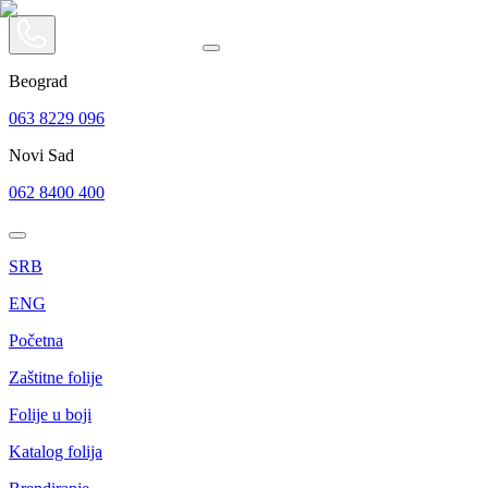
Beograd
063 8229 096
Novi Sad
062 8400 400
SRB
ENG
Početna
Zaštitne folije
Folije u boji
Katalog folija