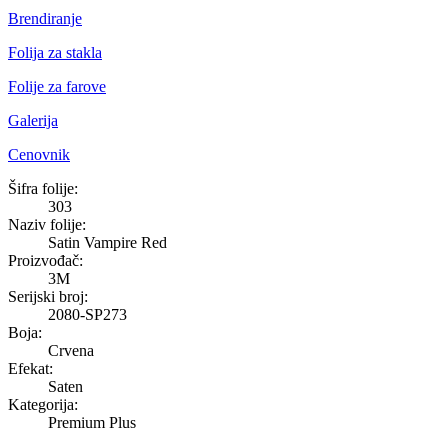
Brendiranje
Folija za stakla
Folije za farove
Galerija
Cenovnik
Satin Vampire Red
Šifra folije:
303
Naziv folije:
Satin Vampire Red
Proizvođač:
3M
Serijski broj:
2080-SP273
Boja:
Crvena
Efekat:
Saten
Kategorija:
Premium Plus