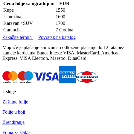
Cena folije sa ugradnjom
EUR
Kupe
1550
Limuzina
1600
Karavan / SUV
1700
Garancija
7 Godina
Zakažite termin
Povratak na katalog
Moguće je plaćanje karticama i odloženo plaćanje do 12 rata bez
kamate karticama Banca Intesa: VISA, MasterCard, American
Express, VISA Electron, Maestro, DinaCard
Usluge
Zaštitne folije
Folije u boji
Brendiranje
Folija za stakla