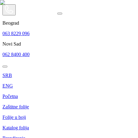
Beograd
063 8229 096
Novi Sad
062 8400 400
SRB
ENG
Početna
Zaštitne folije
Folije u boji
Katalog folija