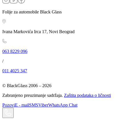
Folije za automobile Black Glass
Ivana Markovića Irca 17, Novi Beograd
063 8229 096
/
011 4025 347
© BlackGlass 2006 –
2026
Zabranjeno preuzimanje sadržaja.
Zaštita podataka o ličnosti
Pozovi
E - mail
SMS
Viber
WhatsApp Chat