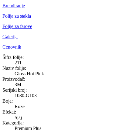
Brendiranje
Folija za stakla
Folije za farove
Galerija
Cenovnik
Gloss Hot Pink
Šifra folije:
211
Naziv folije:
Gloss Hot Pink
Proizvođač:
3M
Serijski broj:
1080-G103
Boja:
Roze
Efekat:
Sjaj
Kategorija:
Premium Plus