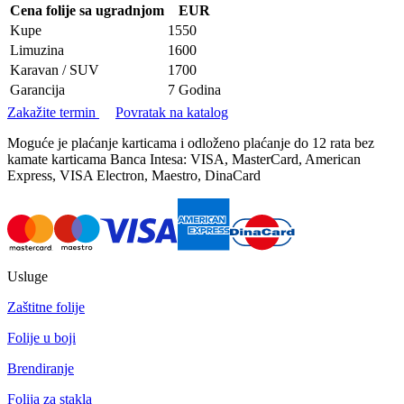
Cena folije sa ugradnjom
EUR
Kupe
1550
Limuzina
1600
Karavan / SUV
1700
Garancija
7 Godina
Zakažite termin
Povratak na katalog
Moguće je plaćanje karticama i odloženo plaćanje do 12 rata bez
kamate karticama Banca Intesa: VISA, MasterCard, American
Express, VISA Electron, Maestro, DinaCard
Usluge
Zaštitne folije
Folije u boji
Brendiranje
Folija za stakla