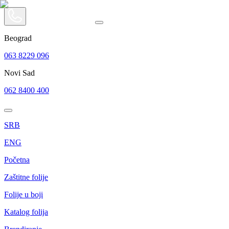
Beograd
063 8229 096
Novi Sad
062 8400 400
SRB
ENG
Početna
Zaštitne folije
Folije u boji
Katalog folija