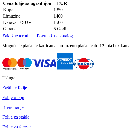
Cena folije sa ugradnjom
EUR
Kupe
1350
Limuzina
1400
Karavan / SUV
1500
Garancija
5 Godina
Zakažite termin
Povratak na katalog
Moguće je plaćanje karticama i odloženo plaćanje do 12 rata bez k
Usluge
Zaštitne folije
Folije u boji
Brendiranje
Folija za stakla
Folije za farove