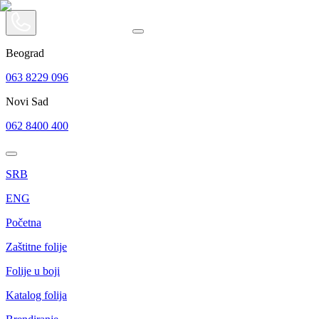
Beograd
063 8229 096
Novi Sad
062 8400 400
SRB
ENG
Početna
Zaštitne folije
Folije u boji
Katalog folija