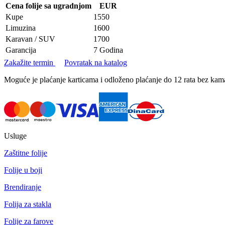
Cena folije sa ugradnjom
EUR
Kupe
1550
Limuzina
1600
Karavan / SUV
1700
Garancija
7 Godina
Zakažite termin
Povratak na katalog
Moguće je plaćanje karticama i odloženo plaćanje do 12 rata bez k
Usluge
Zaštitne folije
Folije u boji
Brendiranje
Folija za stakla
Folije za farove