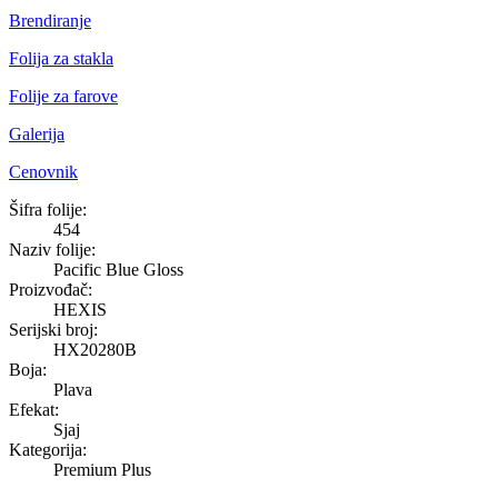
Brendiranje
Folija za stakla
Folije za farove
Galerija
Cenovnik
Pacific Blue Gloss
Šifra folije:
454
Naziv folije:
Pacific Blue Gloss
Proizvođač:
HEXIS
Serijski broj:
HX20280B
Boja:
Plava
Efekat:
Sjaj
Kategorija:
Premium Plus