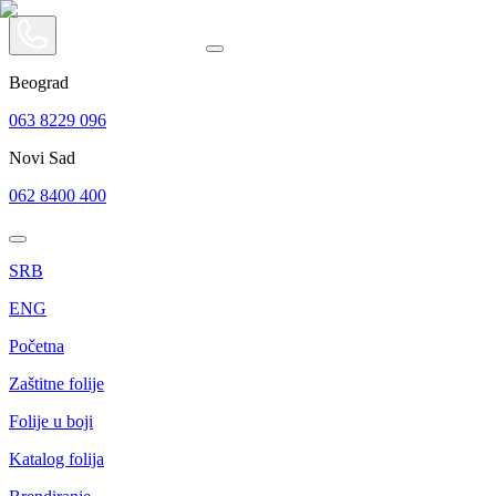
Beograd
063 8229 096
Novi Sad
062 8400 400
SRB
ENG
Početna
Zaštitne folije
Folije u boji
Katalog folija