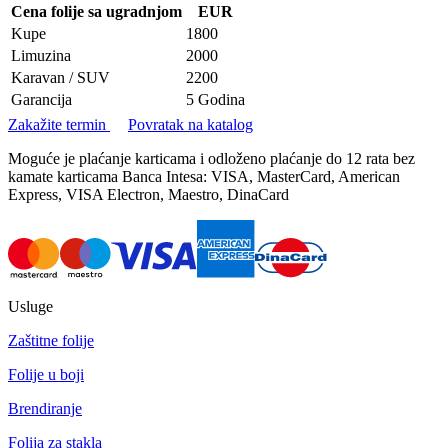
Cena folije sa ugradnjom
EUR
Kupe
1800
Limuzina
2000
Karavan / SUV
2200
Garancija
5 Godina
Zakažite termin
Povratak na katalog
Moguće je plaćanje karticama i odloženo plaćanje do 12 rata bez
kamate karticama Banca Intesa: VISA, MasterCard, American
Express, VISA Electron, Maestro, DinaCard
Usluge
Zaštitne folije
Folije u boji
Brendiranje
Folija za stakla