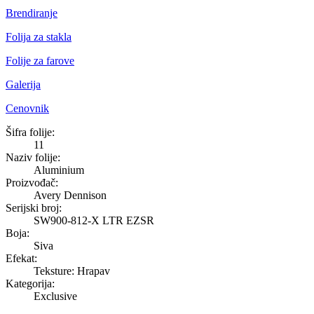
Brendiranje
Folija za stakla
Folije za farove
Galerija
Cenovnik
Aluminium
Šifra folije:
11
Naziv folije:
Aluminium
Proizvođač:
Avery Dennison
Serijski broj:
SW900-812-X LTR EZSR
Boja:
Siva
Efekat:
Teksture: Hrapav
Kategorija:
Exclusive