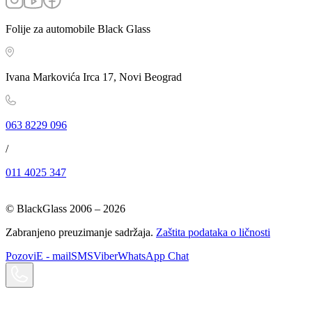
Folije za automobile Black Glass
Ivana Markovića Irca 17, Novi Beograd
063 8229 096
/
011 4025 347
© BlackGlass 2006 –
2026
Zabranjeno preuzimanje sadržaja.
Zaštita podataka o ličnosti
Pozovi
E - mail
SMS
Viber
WhatsApp Chat