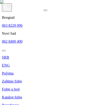
Beograd
063 8229 096
Novi Sad
062 8400 400
SRB
ENG
Početna
Zaštitne folije
Folije u boji
Katalog folija