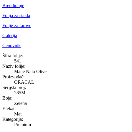
Brendiranje
Folija za stakla
Folije za farove
Galerija
Cenovnik
Matte Nato Olive
Šifra folije:
541
Naziv folije:
Matte Nato Olive
Proizvođač:
ORACAL
Serijski broj:
285M
Boja:
Zelena
Efekat:
Mat
Kategorija:
Premium