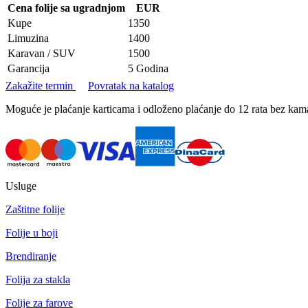
Cena folije sa ugradnjom
EUR
Kupe
1350
Limuzina
1400
Karavan / SUV
1500
Garancija
5 Godina
Zakažite termin
Povratak na katalog
Moguće je plaćanje karticama i odloženo plaćanje do 12 rata bez k
Usluge
Zaštitne folije
Folije u boji
Brendiranje
Folija za stakla
Folije za farove