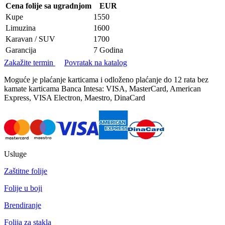
Cena folije sa ugradnjom
EUR
Kupe
1550
Limuzina
1600
Karavan / SUV
1700
Garancija
7 Godina
Zakažite termin
Povratak na katalog
Moguće je plaćanje karticama i odloženo plaćanje do 12 rata bez
kamate karticama Banca Intesa: VISA, MasterCard, American
Express, VISA Electron, Maestro, DinaCard
Usluge
Zaštitne folije
Folije u boji
Brendiranje
Folija za stakla