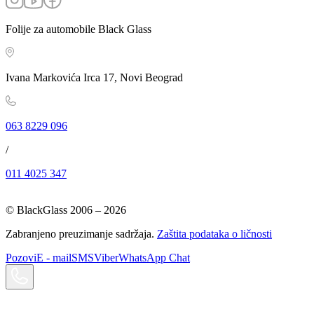
Folije za automobile Black Glass
Ivana Markovića Irca 17, Novi Beograd
063 8229 096
/
011 4025 347
© BlackGlass 2006 –
2026
Zabranjeno preuzimanje sadržaja.
Zaštita podataka o ličnosti
Pozovi
E - mail
SMS
Viber
WhatsApp Chat