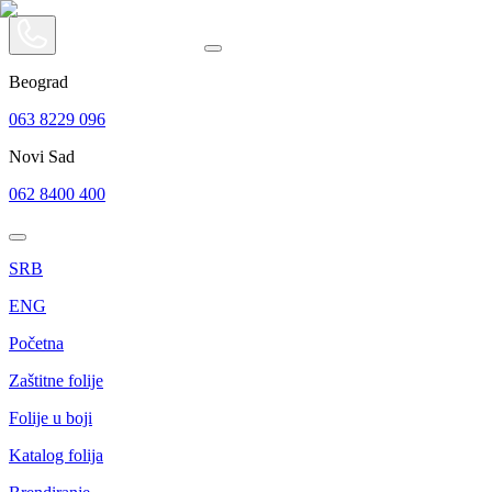
Beograd
063 8229 096
Novi Sad
062 8400 400
SRB
ENG
Početna
Zaštitne folije
Folije u boji
Katalog folija