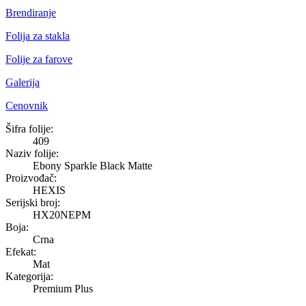
Brendiranje
Folija za stakla
Folije za farove
Galerija
Cenovnik
Ebony Sparkle Black Matte
Šifra folije:
409
Naziv folije:
Ebony Sparkle Black Matte
Proizvođač:
HEXIS
Serijski broj:
HX20NEPM
Boja:
Crna
Efekat:
Mat
Kategorija:
Premium Plus