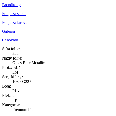
Brendiranje
Folija za stakla
Folije za farove
Galerija
Cenovnik
Gloss Blue Metallic
Šifra folije:
222
Naziv folije:
Gloss Blue Metallic
Proizvođač:
3M
Serijski broj:
1080-G227
Boja:
Plava
Efekat:
Sjaj
Kategorija:
Premium Plus