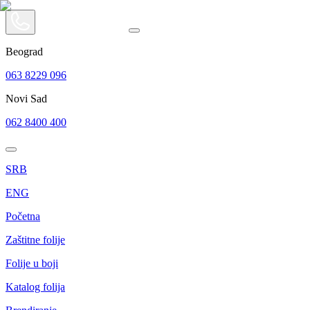
Beograd
063 8229 096
Novi Sad
062 8400 400
SRB
ENG
Početna
Zaštitne folije
Folije u boji
Katalog folija