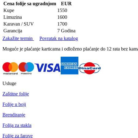
Cena folije sa ugradnjom
EUR
Kupe
1550
Limuzina
1600
Karavan / SUV
1700
Garancija
7 Godina
Zakažite termin
Povratak na katalog
Moguće je plaćanje karticama i odloženo plaćanje do 12 rata bez k
Usluge
Zaštitne folije
Folije u boji
Brendiranje
Folija za stakla
Folije za farove