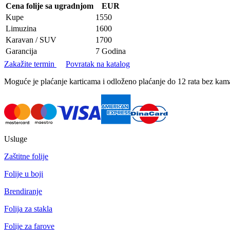
Cena folije sa ugradnjom
EUR
Kupe
1550
Limuzina
1600
Karavan / SUV
1700
Garancija
7 Godina
Zakažite termin
Povratak na katalog
Moguće je plaćanje karticama i odloženo plaćanje do 12 rata bez k
Usluge
Zaštitne folije
Folije u boji
Brendiranje
Folija za stakla
Folije za farove