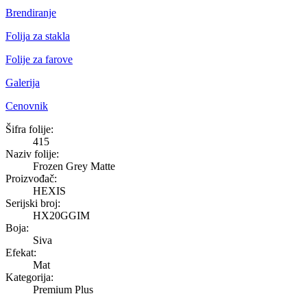
Brendiranje
Folija za stakla
Folije za farove
Galerija
Cenovnik
Frozen Grey Matte
Šifra folije:
415
Naziv folije:
Frozen Grey Matte
Proizvođač:
HEXIS
Serijski broj:
HX20GGIM
Boja:
Siva
Efekat:
Mat
Kategorija:
Premium Plus