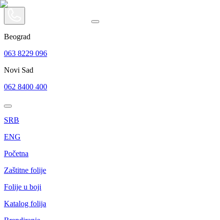
Beograd
063 8229 096
Novi Sad
062 8400 400
SRB
ENG
Početna
Zaštitne folije
Folije u boji
Katalog folija