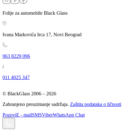
Folije za automobile Black Glass
Ivana Markovića Irca 17, Novi Beograd
063 8229 096
/
011 4025 347
© BlackGlass 2006 –
2026
Zabranjeno preuzimanje sadržaja.
Zaštita podataka o ličnosti
Pozovi
E - mail
SMS
Viber
WhatsApp Chat