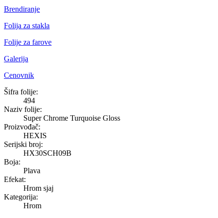
Brendiranje
Folija za stakla
Folije za farove
Galerija
Cenovnik
Super Chrome Turquoise Gloss
Šifra folije:
494
Naziv folije:
Super Chrome Turquoise Gloss
Proizvođač:
HEXIS
Serijski broj:
HX30SCH09B
Boja:
Plava
Efekat:
Hrom sjaj
Kategorija:
Hrom