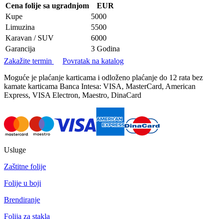
Cena folije sa ugradnjom
EUR
Kupe
5000
Limuzina
5500
Karavan / SUV
6000
Garancija
3 Godina
Zakažite termin
Povratak na katalog
Moguće je plaćanje karticama i odloženo plaćanje do 12 rata bez
kamate karticama Banca Intesa: VISA, MasterCard, American
Express, VISA Electron, Maestro, DinaCard
Usluge
Zaštitne folije
Folije u boji
Brendiranje
Folija za stakla