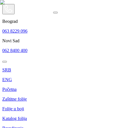
Beograd
063 8229 096
Novi Sad
062 8400 400
SRB
ENG
Početna
Zaštitne folije
Folije u boji
Katalog folija