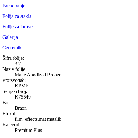
Brendiranje
Folija za stakla
Folije za farove
Galerija
Cenovnik
Matte Anodized Bronze
Šifra folije:
351
Naziv folije:
Matte Anodized Bronze
Proizvođač:
KPMF
Serijski broj:
K75549
Boja:
Braon
Efekat:
film_effects.mat metalik
Kategorija:
Premium Plus