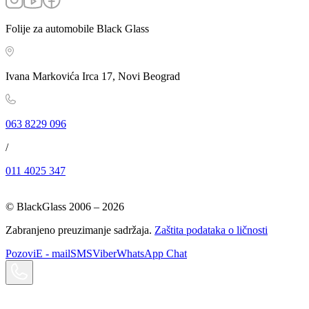
Folije za automobile Black Glass
Ivana Markovića Irca 17, Novi Beograd
063 8229 096
/
011 4025 347
© BlackGlass 2006 –
2026
Zabranjeno preuzimanje sadržaja.
Zaštita podataka o ličnosti
Pozovi
E - mail
SMS
Viber
WhatsApp Chat