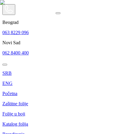
Beograd
063 8229 096
Novi Sad
062 8400 400
SRB
ENG
Početna
Zaštitne folije
Folije u boji
Katalog folija