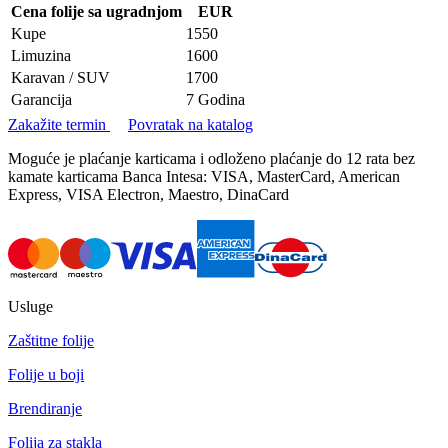
Cena folije sa ugradnjom
EUR
Kupe
1550
Limuzina
1600
Karavan / SUV
1700
Garancija
7 Godina
Zakažite termin
Povratak na katalog
Moguće je plaćanje karticama i odloženo plaćanje do 12 rata bez
kamate karticama Banca Intesa: VISA, MasterCard, American
Express, VISA Electron, Maestro, DinaCard
Usluge
Zaštitne folije
Folije u boji
Brendiranje
Folija za stakla