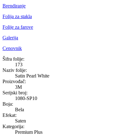
Brendiranje
Folija za stakla
Folije za farove
Galerija
Cenovnik
Satin Pearl White
Šifra folije:
173
Naziv folije:
Satin Pearl White
Proizvođač:
3M
Serijski broj:
1080-SP10
Boja:
Bela
Efekat:
Saten
Kategorija:
Premium Plus