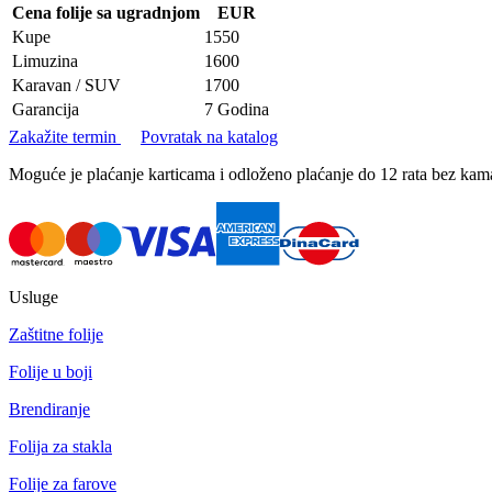
Cena folije sa ugradnjom
EUR
Kupe
1550
Limuzina
1600
Karavan / SUV
1700
Garancija
7 Godina
Zakažite termin
Povratak na katalog
Moguće je plaćanje karticama i odloženo plaćanje do 12 rata bez k
Usluge
Zaštitne folije
Folije u boji
Brendiranje
Folija za stakla
Folije za farove