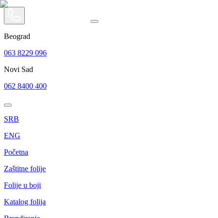
Beograd
063 8229 096
Novi Sad
062 8400 400
SRB
ENG
Početna
Zaštitne folije
Folije u boji
Katalog folija