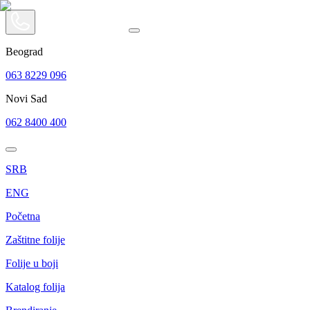
Beograd
063 8229 096
Novi Sad
062 8400 400
SRB
ENG
Početna
Zaštitne folije
Folije u boji
Katalog folija