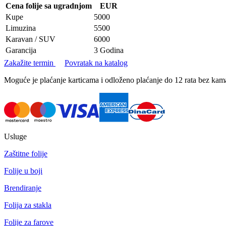
Cena folije sa ugradnjom
EUR
Kupe
5000
Limuzina
5500
Karavan / SUV
6000
Garancija
3 Godina
Zakažite termin
Povratak na katalog
Moguće je plaćanje karticama i odloženo plaćanje do 12 rata bez k
Usluge
Zaštitne folije
Folije u boji
Brendiranje
Folija za stakla
Folije za farove