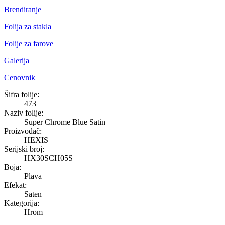
Brendiranje
Folija za stakla
Folije za farove
Galerija
Cenovnik
Super Chrome Blue Satin
Šifra folije:
473
Naziv folije:
Super Chrome Blue Satin
Proizvođač:
HEXIS
Serijski broj:
HX30SCH05S
Boja:
Plava
Efekat:
Saten
Kategorija:
Hrom