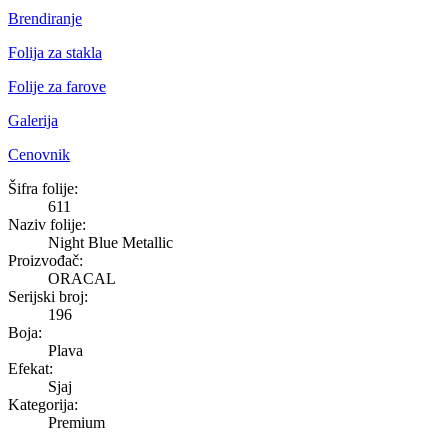
Brendiranje
Folija za stakla
Folije za farove
Galerija
Cenovnik
Night Blue Metallic
Šifra folije:
611
Naziv folije:
Night Blue Metallic
Proizvođač:
ORACAL
Serijski broj:
196
Boja:
Plava
Efekat:
Sjaj
Kategorija:
Premium