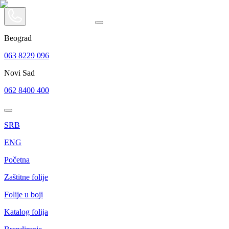
Beograd
063 8229 096
Novi Sad
062 8400 400
SRB
ENG
Početna
Zaštitne folije
Folije u boji
Katalog folija