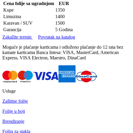
Cena folije sa ugradnjom
EUR
Kupe
1350
Limuzina
1400
Karavan / SUV
1500
Garancija
5 Godina
Zakažite termin
Povratak na katalog
Moguće je plaćanje karticama i odloženo plaćanje do 12 rata bez
kamate karticama Banca Intesa: VISA, MasterCard, American
Express, VISA Electron, Maestro, DinaCard
Usluge
Zaštitne folije
Folije u boji
Brendiranje
Folija za stakla