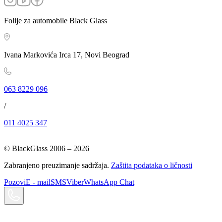
Folije za automobile Black Glass
Ivana Markovića Irca 17, Novi Beograd
063 8229 096
/
011 4025 347
© BlackGlass 2006 –
2026
Zabranjeno preuzimanje sadržaja.
Zaštita podataka o ličnosti
Pozovi
E - mail
SMS
Viber
WhatsApp Chat