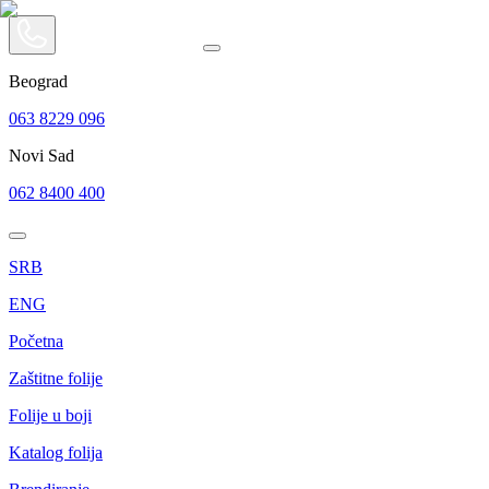
Beograd
063 8229 096
Novi Sad
062 8400 400
SRB
ENG
Početna
Zaštitne folije
Folije u boji
Katalog folija