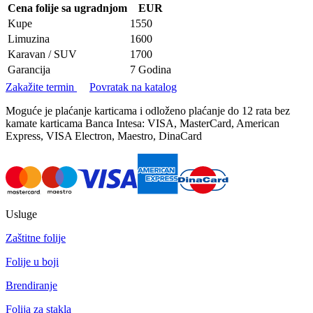
Cena folije sa ugradnjom
EUR
Kupe
1550
Limuzina
1600
Karavan / SUV
1700
Garancija
7 Godina
Zakažite termin
Povratak na katalog
Moguće je plaćanje karticama i odloženo plaćanje do 12 rata bez
kamate karticama Banca Intesa: VISA, MasterCard, American
Express, VISA Electron, Maestro, DinaCard
Usluge
Zaštitne folije
Folije u boji
Brendiranje
Folija za stakla