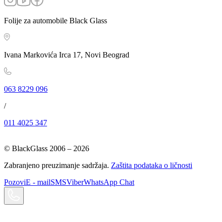
Folije za automobile Black Glass
Ivana Markovića Irca 17, Novi Beograd
063 8229 096
/
011 4025 347
© BlackGlass 2006 –
2026
Zabranjeno preuzimanje sadržaja.
Zaštita podataka o ličnosti
Pozovi
E - mail
SMS
Viber
WhatsApp Chat