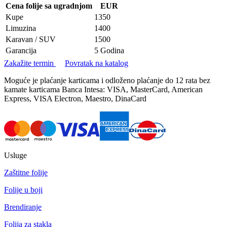
Cena folije sa ugradnjom
EUR
Kupe
1350
Limuzina
1400
Karavan / SUV
1500
Garancija
5 Godina
Zakažite termin
Povratak na katalog
Moguće je plaćanje karticama i odloženo plaćanje do 12 rata bez
kamate karticama Banca Intesa: VISA, MasterCard, American
Express, VISA Electron, Maestro, DinaCard
Usluge
Zaštitne folije
Folije u boji
Brendiranje
Folija za stakla