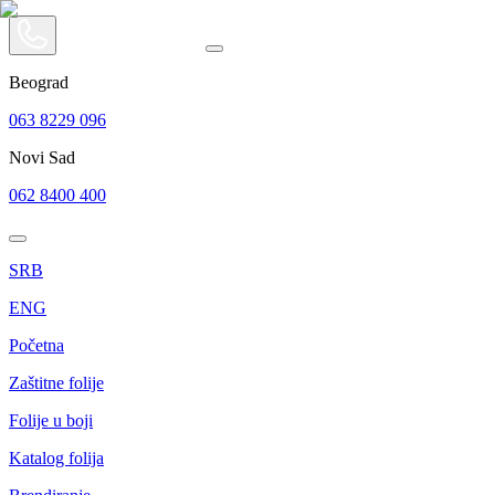
Beograd
063 8229 096
Novi Sad
062 8400 400
SRB
ENG
Početna
Zaštitne folije
Folije u boji
Katalog folija