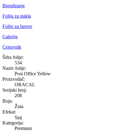
Brendiranje
Folija za stakla
Folije za farove
Galerija
Cenovnik
Post Office Yellow
Šifra folije:
534
Naziv folije:
Post Office Yellow
Proizvođač:
ORACAL
Serijski broj:
208
Boja:
Žuta
Efekat:
Sjaj
Kategorija:
Premium