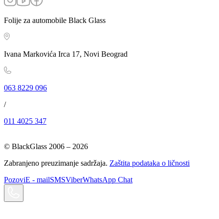
Folije za automobile Black Glass
Ivana Markovića Irca 17, Novi Beograd
063 8229 096
/
011 4025 347
© BlackGlass 2006 –
2026
Zabranjeno preuzimanje sadržaja.
Zaštita podataka o ličnosti
Pozovi
E - mail
SMS
Viber
WhatsApp Chat