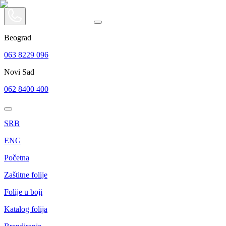
Beograd
063 8229 096
Novi Sad
062 8400 400
SRB
ENG
Početna
Zaštitne folije
Folije u boji
Katalog folija