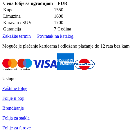
Cena folije sa ugradnjom
EUR
Kupe
1550
Limuzina
1600
Karavan / SUV
1700
Garancija
7 Godina
Zakažite termin
Povratak na katalog
Moguće je plaćanje karticama i odloženo plaćanje do 12 rata bez k
Usluge
Zaštitne folije
Folije u boji
Brendiranje
Folija za stakla
Folije za farove