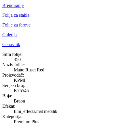
Brendiranje
Folija za stakla
Folije za farove
Galerija
Cenovnik
Matte Ruset Red
Šifra folije:
350
Naziv folije:
Matte Ruset Red
Proizvođač:
KPMF
Serijski broj:
K75545
Boja:
Braon
Efekat:
film_effects.mat metalik
Kategorija:
Premium Plus