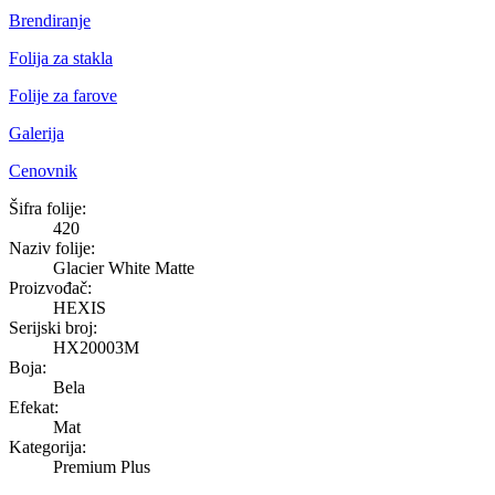
Brendiranje
Folija za stakla
Folije za farove
Galerija
Cenovnik
Glacier White Matte
Šifra folije:
420
Naziv folije:
Glacier White Matte
Proizvođač:
HEXIS
Serijski broj:
HX20003M
Boja:
Bela
Efekat:
Mat
Kategorija:
Premium Plus