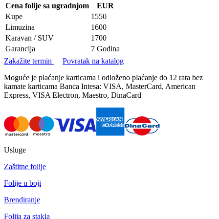
Cena folije sa ugradnjom
EUR
Kupe
1550
Limuzina
1600
Karavan / SUV
1700
Garancija
7 Godina
Zakažite termin
Povratak na katalog
Moguće je plaćanje karticama i odloženo plaćanje do 12 rata bez
kamate karticama Banca Intesa: VISA, MasterCard, American
Express, VISA Electron, Maestro, DinaCard
Usluge
Zaštitne folije
Folije u boji
Brendiranje
Folija za stakla