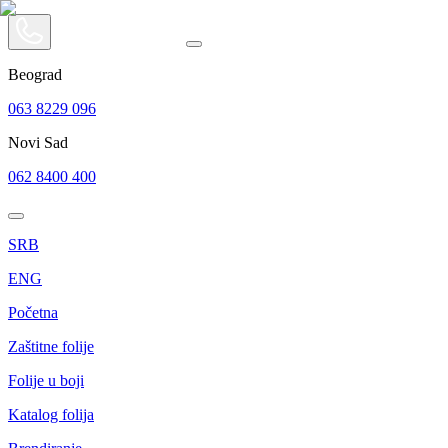
Beograd
063 8229 096
Novi Sad
062 8400 400
SRB
ENG
Početna
Zaštitne folije
Folije u boji
Katalog folija