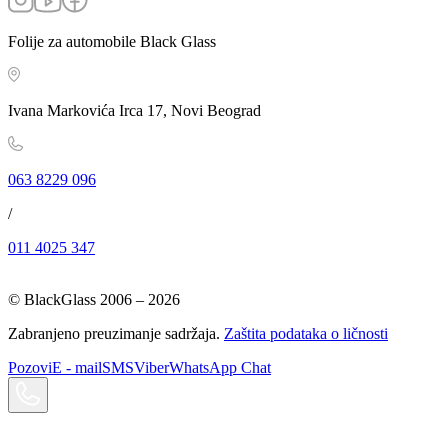
Folije za automobile Black Glass
Ivana Markovića Irca 17, Novi Beograd
063 8229 096
/
011 4025 347
© BlackGlass 2006 –
2026
Zabranjeno preuzimanje sadržaja.
Zaštita podataka o ličnosti
Pozovi
E - mail
SMS
Viber
WhatsApp Chat