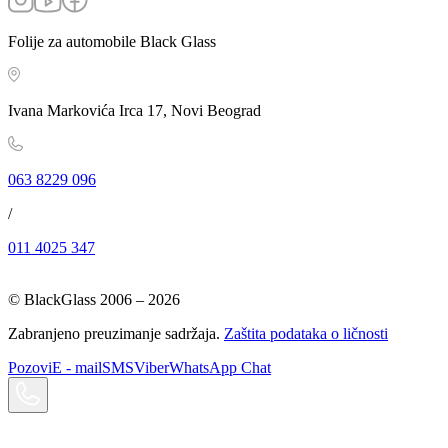
Folije za automobile Black Glass
Ivana Markovića Irca 17, Novi Beograd
063 8229 096
/
011 4025 347
© BlackGlass 2006 –
2026
Zabranjeno preuzimanje sadržaja.
Zaštita podataka o ličnosti
Pozovi
E - mail
SMS
Viber
WhatsApp Chat