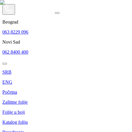
Beograd
063 8229 096
Novi Sad
062 8400 400
SRB
ENG
Početna
Zaštitne folije
Folije u boji
Katalog folija