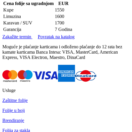
Cena folije sa ugradnjom
EUR
Kupe
1550
Limuzina
1600
Karavan / SUV
1700
Garancija
7 Godina
Zakažite termin
Povratak na katalog
Moguće je plaćanje karticama i odloženo plaćanje do 12 rata bez
kamate karticama Banca Intesa: VISA, MasterCard, American
Express, VISA Electron, Maestro, DinaCard
Usluge
Zaštitne folije
Folije u boji
Brendiranje
Folija za stakla