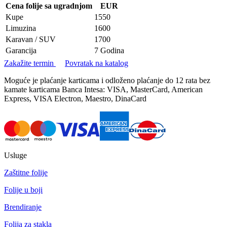
Cena folije sa ugradnjom
EUR
Kupe
1550
Limuzina
1600
Karavan / SUV
1700
Garancija
7 Godina
Zakažite termin
Povratak na katalog
Moguće je plaćanje karticama i odloženo plaćanje do 12 rata bez
kamate karticama Banca Intesa: VISA, MasterCard, American
Express, VISA Electron, Maestro, DinaCard
Usluge
Zaštitne folije
Folije u boji
Brendiranje
Folija za stakla