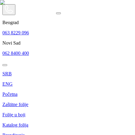
Beograd
063 8229 096
Novi Sad
062 8400 400
SRB
ENG
Početna
Zaštitne folije
Folije u boji
Katalog folija