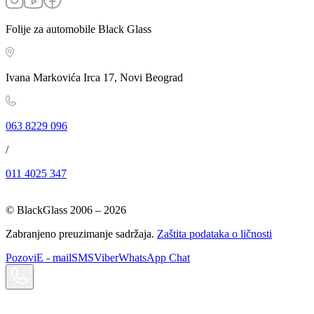
Folije za automobile Black Glass
Ivana Markovića Irca 17, Novi Beograd
063 8229 096
/
011 4025 347
© BlackGlass 2006 –
2026
Zabranjeno preuzimanje sadržaja.
Zaštita podataka o ličnosti
Pozovi
E - mail
SMS
Viber
WhatsApp Chat