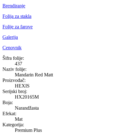
Brendiranje
Folija za stakla
Folije za farove
Galerija
Cenovnik
Mandarin Red Matt
Šifra folije:
437
Naziv folije:
Mandarin Red Matt
Proizvođač:
HEXIS
Serijski broj:
HX20165M
Boja:
Narandžasta
Efekat:
Mat
Kategorija:
Premium Plus