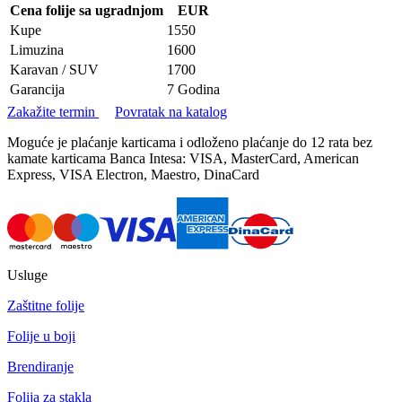
Cena folije sa ugradnjom
EUR
Kupe
1550
Limuzina
1600
Karavan / SUV
1700
Garancija
7 Godina
Zakažite termin
Povratak na katalog
Moguće je plaćanje karticama i odloženo plaćanje do 12 rata bez
kamate karticama Banca Intesa: VISA, MasterCard, American
Express, VISA Electron, Maestro, DinaCard
Usluge
Zaštitne folije
Folije u boji
Brendiranje
Folija za stakla