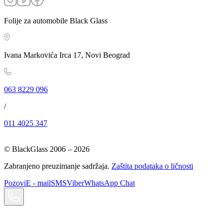
Folije za automobile Black Glass
Ivana Markovića Irca 17, Novi Beograd
063 8229 096
/
011 4025 347
© BlackGlass 2006 –
2026
Zabranjeno preuzimanje sadržaja.
Zaštita podataka o ličnosti
Pozovi
E - mail
SMS
Viber
WhatsApp Chat