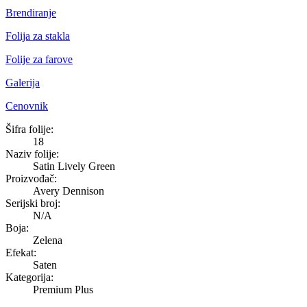
Brendiranje
Folija za stakla
Folije za farove
Galerija
Cenovnik
Satin Lively Green
Šifra folije:
18
Naziv folije:
Satin Lively Green
Proizvođač:
Avery Dennison
Serijski broj:
N/A
Boja:
Zelena
Efekat:
Saten
Kategorija:
Premium Plus