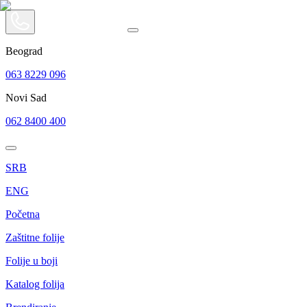
Beograd
063 8229 096
Novi Sad
062 8400 400
SRB
ENG
Početna
Zaštitne folije
Folije u boji
Katalog folija