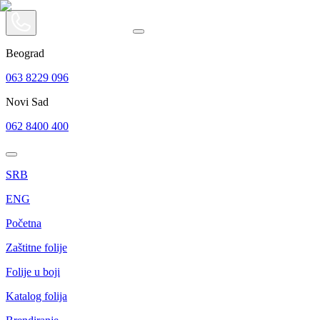
Beograd
063 8229 096
Novi Sad
062 8400 400
SRB
ENG
Početna
Zaštitne folije
Folije u boji
Katalog folija