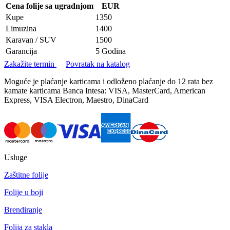
Cena folije sa ugradnjom
EUR
Kupe
1350
Limuzina
1400
Karavan / SUV
1500
Garancija
5 Godina
Zakažite termin
Povratak na katalog
Moguće je plaćanje karticama i odloženo plaćanje do 12 rata bez
kamate karticama Banca Intesa: VISA, MasterCard, American
Express, VISA Electron, Maestro, DinaCard
Usluge
Zaštitne folije
Folije u boji
Brendiranje
Folija za stakla