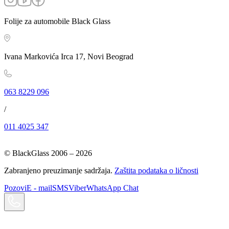
Folije za automobile Black Glass
Ivana Markovića Irca 17, Novi Beograd
063 8229 096
/
011 4025 347
© BlackGlass 2006 –
2026
Zabranjeno preuzimanje sadržaja.
Zaštita podataka o ličnosti
Pozovi
E - mail
SMS
Viber
WhatsApp Chat