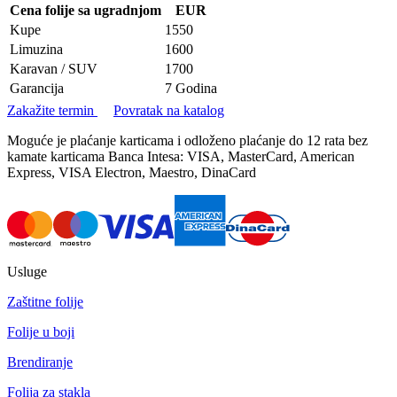
Cena folije sa ugradnjom
EUR
Kupe
1550
Limuzina
1600
Karavan / SUV
1700
Garancija
7 Godina
Zakažite termin
Povratak na katalog
Moguće je plaćanje karticama i odloženo plaćanje do 12 rata bez
kamate karticama Banca Intesa: VISA, MasterCard, American
Express, VISA Electron, Maestro, DinaCard
Usluge
Zaštitne folije
Folije u boji
Brendiranje
Folija za stakla