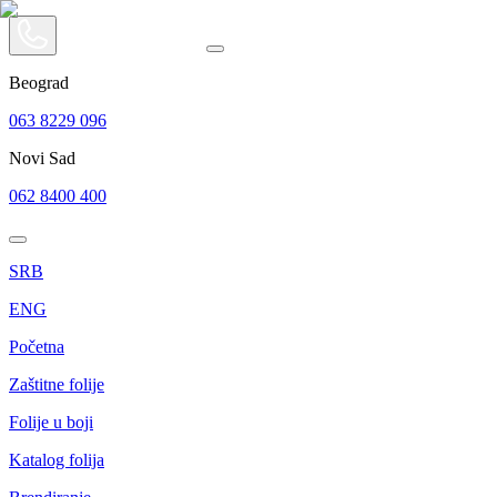
Beograd
063 8229 096
Novi Sad
062 8400 400
SRB
ENG
Početna
Zaštitne folije
Folije u boji
Katalog folija