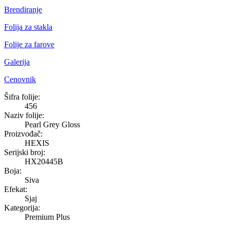
Brendiranje
Folija za stakla
Folije za farove
Galerija
Cenovnik
Pearl Grey Gloss
Šifra folije:
456
Naziv folije:
Pearl Grey Gloss
Proizvođač:
HEXIS
Serijski broj:
HX20445B
Boja:
Siva
Efekat:
Sjaj
Kategorija:
Premium Plus