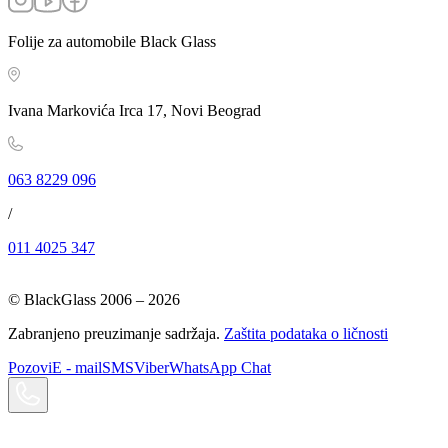
Folije za automobile Black Glass
Ivana Markovića Irca 17, Novi Beograd
063 8229 096
/
011 4025 347
© BlackGlass 2006 –
2026
Zabranjeno preuzimanje sadržaja.
Zaštita podataka o ličnosti
Pozovi
E - mail
SMS
Viber
WhatsApp Chat