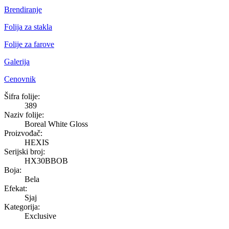
Brendiranje
Folija za stakla
Folije za farove
Galerija
Cenovnik
Boreal White Gloss
Šifra folije:
389
Naziv folije:
Boreal White Gloss
Proizvođač:
HEXIS
Serijski broj:
HX30BBOB
Boja:
Bela
Efekat:
Sjaj
Kategorija:
Exclusive