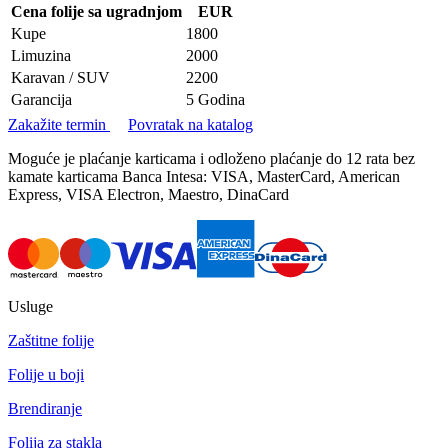
Cena folije sa ugradnjom
EUR
Kupe
1800
Limuzina
2000
Karavan / SUV
2200
Garancija
5 Godina
Zakažite termin
Povratak na katalog
Moguće je plaćanje karticama i odloženo plaćanje do 12 rata bez
kamate karticama Banca Intesa: VISA, MasterCard, American
Express, VISA Electron, Maestro, DinaCard
Usluge
Zaštitne folije
Folije u boji
Brendiranje
Folija za stakla