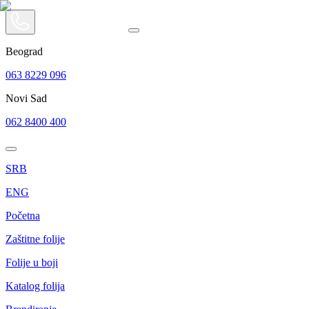
Beograd
063 8229 096
Novi Sad
062 8400 400
SRB
ENG
Početna
Zaštitne folije
Folije u boji
Katalog folija