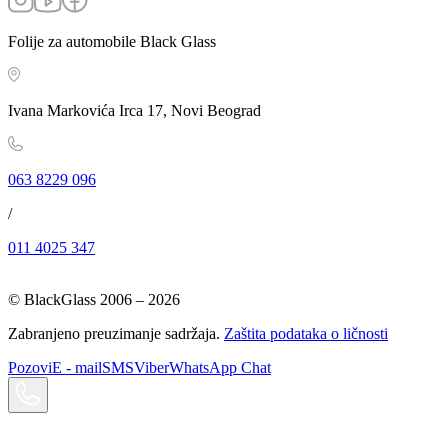
Folije za automobile Black Glass
Ivana Markovića Irca 17, Novi Beograd
063 8229 096
/
011 4025 347
© BlackGlass 2006 –
2026
Zabranjeno preuzimanje sadržaja.
Zaštita podataka o ličnosti
Pozovi
E - mail
SMS
Viber
WhatsApp Chat