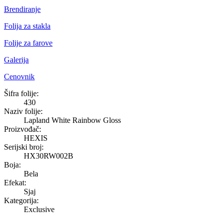
Brendiranje
Folija za stakla
Folije za farove
Galerija
Cenovnik
Lapland White Rainbow Gloss
Šifra folije:
430
Naziv folije:
Lapland White Rainbow Gloss
Proizvođač:
HEXIS
Serijski broj:
HX30RW002B
Boja:
Bela
Efekat:
Sjaj
Kategorija:
Exclusive