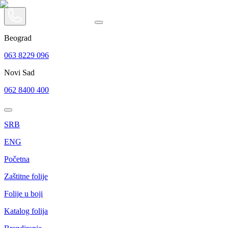
Beograd
063 8229 096
Novi Sad
062 8400 400
SRB
ENG
Početna
Zaštitne folije
Folije u boji
Katalog folija