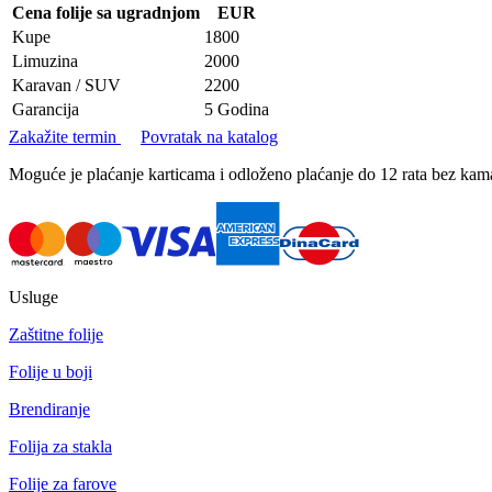
Cena folije sa ugradnjom
EUR
Kupe
1800
Limuzina
2000
Karavan / SUV
2200
Garancija
5 Godina
Zakažite termin
Povratak na katalog
Moguće je plaćanje karticama i odloženo plaćanje do 12 rata bez k
Usluge
Zaštitne folije
Folije u boji
Brendiranje
Folija za stakla
Folije za farove