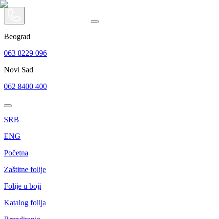
Beograd
063 8229 096
Novi Sad
062 8400 400
SRB
ENG
Početna
Zaštitne folije
Folije u boji
Katalog folija