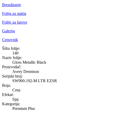
Brendiranje
Folija za stakla
Folije za farove
Galerija
Cenovnik
Gloss Metallic Black
Šifra folije:
140
Naziv folije:
Gloss Metallic Black
Proizvođač:
Avery Dennison
Serijski broj:
SW900-192-M LTR EZSR
Boja:
Crna
Efekat:
Sjaj
Kategorija:
Premium Plus