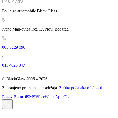
Folije za automobile Black Glass
Ivana Markovića Irca 17, Novi Beograd
063 8229 096
/
011 4025 347
© BlackGlass 2006 –
2026
Zabranjeno preuzimanje sadržaja.
Zaštita podataka o ličnosti
Pozovi
E - mail
SMS
Viber
WhatsApp Chat