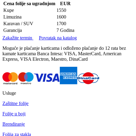
Cena folije sa ugradnjom
EUR
Kupe
1550
Limuzina
1600
Karavan / SUV
1700
Garancija
7 Godina
Zakažite termin
Povratak na katalog
Moguće je plaćanje karticama i odloženo plaćanje do 12 rata bez
kamate karticama Banca Intesa: VISA, MasterCard, American
Express, VISA Electron, Maestro, DinaCard
Usluge
Zaštitne folije
Folije u boji
Brendiranje
Folija za stakla