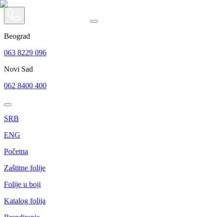
Beograd
063 8229 096
Novi Sad
062 8400 400
SRB
ENG
Početna
Zaštitne folije
Folije u boji
Katalog folija