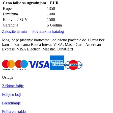
Cena folije sa ugradnjom
EUR
Kupe
1350
Limuzina
1400
Karavan / SUV
1500
Garancija
5 Godina
Zakažite termin
Povratak na katalog
Moguće je plaćanje karticama i odloženo plaćanje do 12 rata bez
kamate karticama Banca Intesa: VISA, MasterCard, American
Express, VISA Electron, Maestro, DinaCard
Usluge
Zaštitne folije
Folije u boji
Brendiranje
Folija za stakla