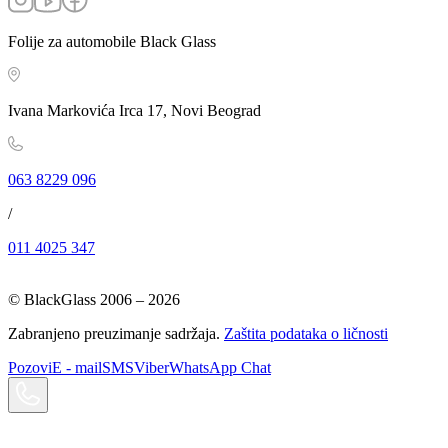
Folije za automobile Black Glass
Ivana Markovića Irca 17, Novi Beograd
063 8229 096
/
011 4025 347
© BlackGlass 2006 –
2026
Zabranjeno preuzimanje sadržaja.
Zaštita podataka o ličnosti
Pozovi
E - mail
SMS
Viber
WhatsApp Chat