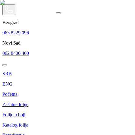
Beograd
063 8229 096
Novi Sad
062 8400 400
SRB
ENG
Početna
Zaštitne folije
Folije u boji
Katalog folija