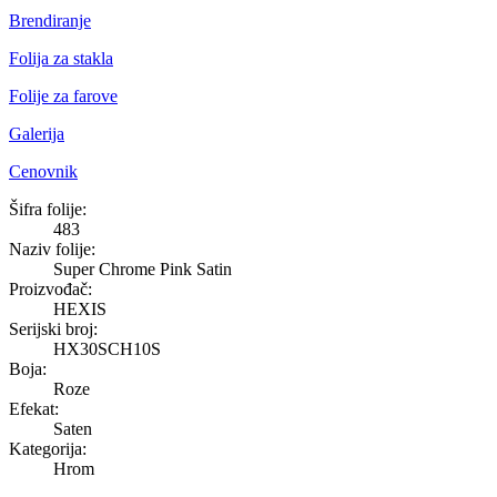
Brendiranje
Folija za stakla
Folije za farove
Galerija
Cenovnik
Super Chrome Pink Satin
Šifra folije:
483
Naziv folije:
Super Chrome Pink Satin
Proizvođač:
HEXIS
Serijski broj:
HX30SCH10S
Boja:
Roze
Efekat:
Saten
Kategorija:
Hrom