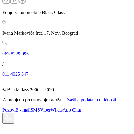
Folije za automobile Black Glass
Ivana Markovića Irca 17, Novi Beograd
063 8229 096
/
011 4025 347
© BlackGlass 2006 –
2026
Zabranjeno preuzimanje sadržaja.
Zaštita podataka o ličnosti
Pozovi
E - mail
SMS
Viber
WhatsApp Chat