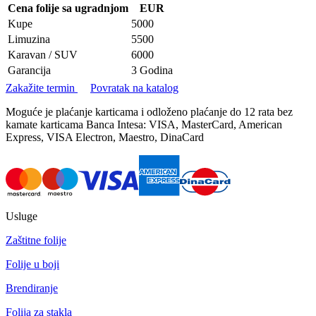
Cena folije sa ugradnjom
EUR
Kupe
5000
Limuzina
5500
Karavan / SUV
6000
Garancija
3 Godina
Zakažite termin
Povratak na katalog
Moguće je plaćanje karticama i odloženo plaćanje do 12 rata bez
kamate karticama Banca Intesa: VISA, MasterCard, American
Express, VISA Electron, Maestro, DinaCard
Usluge
Zaštitne folije
Folije u boji
Brendiranje
Folija za stakla