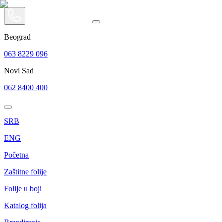
Beograd
063 8229 096
Novi Sad
062 8400 400
SRB
ENG
Početna
Zaštitne folije
Folije u boji
Katalog folija