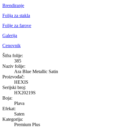
Brendiranje
Folija za stakla
Folije za farove
Galerija
Cenovnik
Ara Blue Metallic Satin
Šifra folije:
385
Naziv folije:
Ara Blue Metallic Satin
Proizvođač:
HEXIS
Serijski broj:
HX20219S
Boja:
Plava
Efekat:
Saten
Kategorija:
Premium Plus