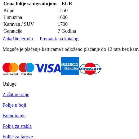
Cena folije sa ugradnjom
EUR
Kupe
1550
Limuzina
1600
Karavan / SUV
1700
Garancija
7 Godina
Zakažite termin
Povratak na katalog
Moguće je plaćanje karticama i odloženo plaćanje do 12 rata bez k
Usluge
Zaštitne folije
Folije u boji
Brendiranje
Folija za stakla
Folije za farove