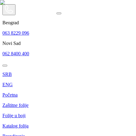
Beograd
063 8229 096
Novi Sad
062 8400 400
SRB
ENG
Početna
Zaštitne folije
Folije u boji
Katalog folija