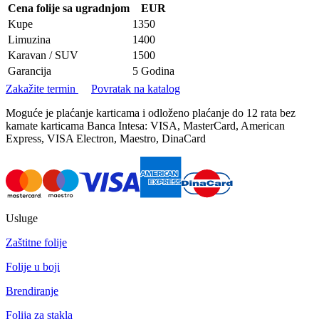
Cena folije sa ugradnjom
EUR
Kupe
1350
Limuzina
1400
Karavan / SUV
1500
Garancija
5 Godina
Zakažite termin
Povratak na katalog
Moguće je plaćanje karticama i odloženo plaćanje do 12 rata bez
kamate karticama Banca Intesa: VISA, MasterCard, American
Express, VISA Electron, Maestro, DinaCard
Usluge
Zaštitne folije
Folije u boji
Brendiranje
Folija za stakla