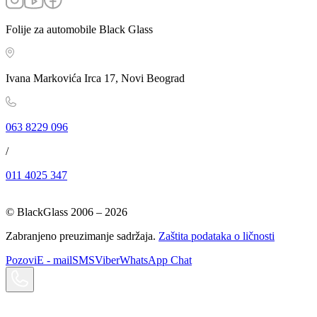
Folije za automobile Black Glass
Ivana Markovića Irca 17, Novi Beograd
063 8229 096
/
011 4025 347
© BlackGlass 2006 –
2026
Zabranjeno preuzimanje sadržaja.
Zaštita podataka o ličnosti
Pozovi
E - mail
SMS
Viber
WhatsApp Chat