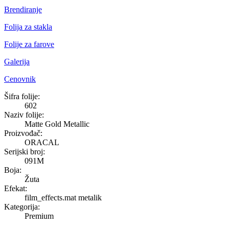
Brendiranje
Folija za stakla
Folije za farove
Galerija
Cenovnik
Matte Gold Metallic
Šifra folije:
602
Naziv folije:
Matte Gold Metallic
Proizvođač:
ORACAL
Serijski broj:
091M
Boja:
Žuta
Efekat:
film_effects.mat metalik
Kategorija:
Premium