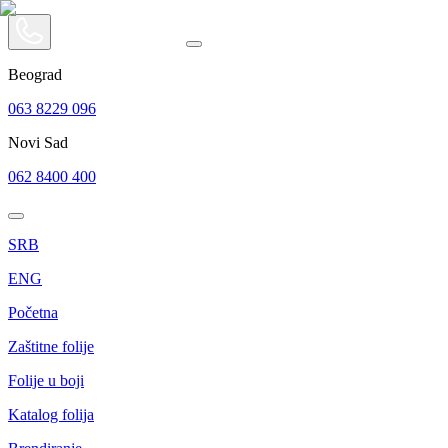
Beograd
063 8229 096
Novi Sad
062 8400 400
SRB
ENG
Početna
Zaštitne folije
Folije u boji
Katalog folija