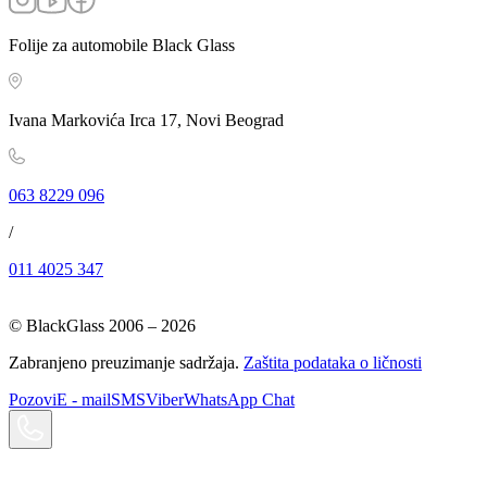
Folije za automobile Black Glass
Ivana Markovića Irca 17, Novi Beograd
063 8229 096
/
011 4025 347
© BlackGlass 2006 –
2026
Zabranjeno preuzimanje sadržaja.
Zaštita podataka o ličnosti
Pozovi
E - mail
SMS
Viber
WhatsApp Chat