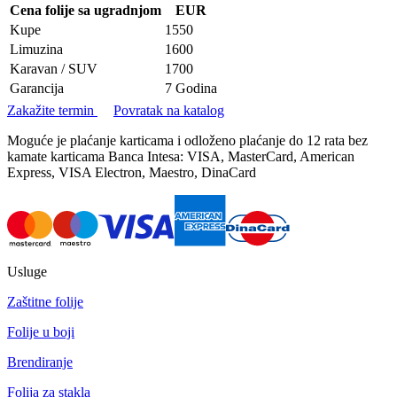
Cena folije sa ugradnjom
EUR
Kupe
1550
Limuzina
1600
Karavan / SUV
1700
Garancija
7 Godina
Zakažite termin
Povratak na katalog
Moguće je plaćanje karticama i odloženo plaćanje do 12 rata bez
kamate karticama Banca Intesa: VISA, MasterCard, American
Express, VISA Electron, Maestro, DinaCard
Usluge
Zaštitne folije
Folije u boji
Brendiranje
Folija za stakla