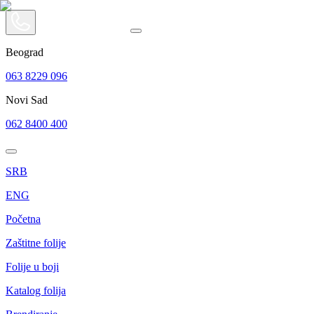
Beograd
063 8229 096
Novi Sad
062 8400 400
SRB
ENG
Početna
Zaštitne folije
Folije u boji
Katalog folija