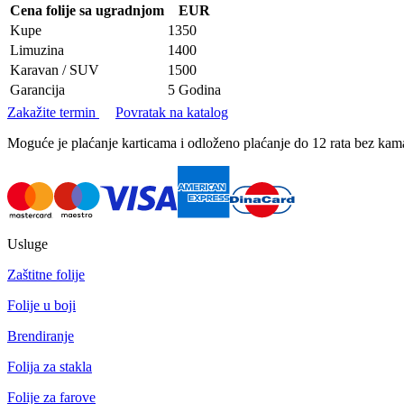
Cena folije sa ugradnjom
EUR
Kupe
1350
Limuzina
1400
Karavan / SUV
1500
Garancija
5 Godina
Zakažite termin
Povratak na katalog
Moguće je plaćanje karticama i odloženo plaćanje do 12 rata bez k
Usluge
Zaštitne folije
Folije u boji
Brendiranje
Folija za stakla
Folije za farove