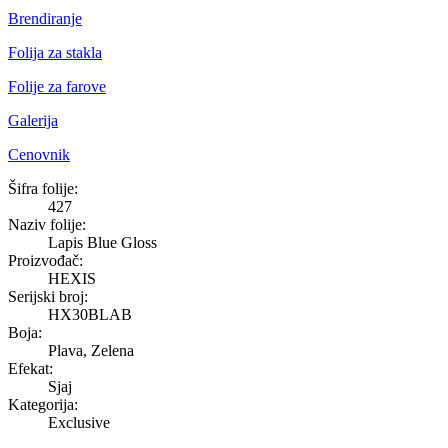
Brendiranje
Folija za stakla
Folije za farove
Galerija
Cenovnik
Lapis Blue Gloss
Šifra folije:
427
Naziv folije:
Lapis Blue Gloss
Proizvođač:
HEXIS
Serijski broj:
HX30BLAB
Boja:
Plava, Zelena
Efekat:
Sjaj
Kategorija:
Exclusive