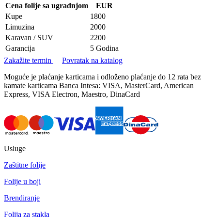
Cena folije sa ugradnjom
EUR
Kupe
1800
Limuzina
2000
Karavan / SUV
2200
Garancija
5 Godina
Zakažite termin
Povratak na katalog
Moguće je plaćanje karticama i odloženo plaćanje do 12 rata bez
kamate karticama Banca Intesa: VISA, MasterCard, American
Express, VISA Electron, Maestro, DinaCard
Usluge
Zaštitne folije
Folije u boji
Brendiranje
Folija za stakla