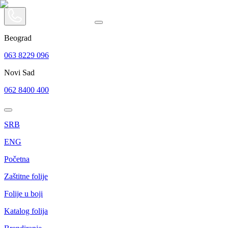
Beograd
063 8229 096
Novi Sad
062 8400 400
SRB
ENG
Početna
Zaštitne folije
Folije u boji
Katalog folija