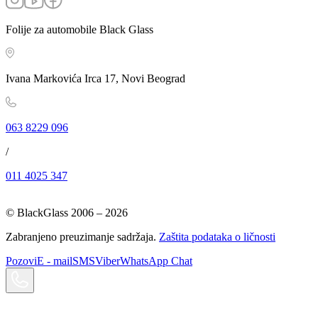
Folije za automobile Black Glass
Ivana Markovića Irca 17, Novi Beograd
063 8229 096
/
011 4025 347
© BlackGlass 2006 –
2026
Zabranjeno preuzimanje sadržaja.
Zaštita podataka o ličnosti
Pozovi
E - mail
SMS
Viber
WhatsApp Chat