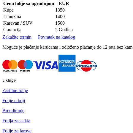
Cena folije sa ugradnjom
EUR
Kupe
1350
Limuzina
1400
Karavan / SUV
1500
Garancija
5 Godina
Zakažite termin
Povratak na katalog
Moguće je plaćanje karticama i odloženo plaćanje do 12 rata bez k
Usluge
Zaštitne folije
Folije u boji
Brendiranje
Folija za stakla
Folije za farove