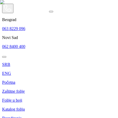
Beograd
063 8229 096
Novi Sad
062 8400 400
SRB
ENG
Početna
Zaštitne folije
Folije u boji
Katalog folija