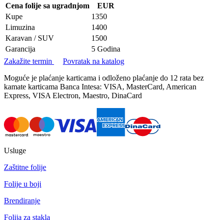
Cena folije sa ugradnjom
EUR
Kupe
1350
Limuzina
1400
Karavan / SUV
1500
Garancija
5 Godina
Zakažite termin
Povratak na katalog
Moguće je plaćanje karticama i odloženo plaćanje do 12 rata bez
kamate karticama Banca Intesa: VISA, MasterCard, American
Express, VISA Electron, Maestro, DinaCard
Usluge
Zaštitne folije
Folije u boji
Brendiranje
Folija za stakla