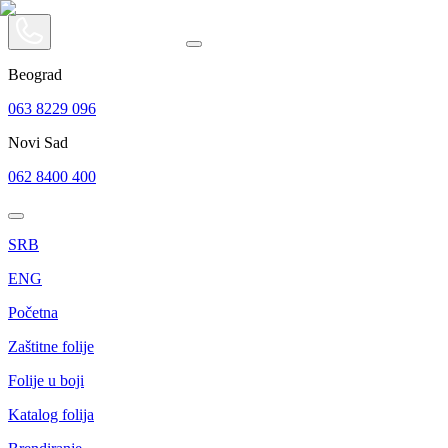
Beograd
063 8229 096
Novi Sad
062 8400 400
SRB
ENG
Početna
Zaštitne folije
Folije u boji
Katalog folija