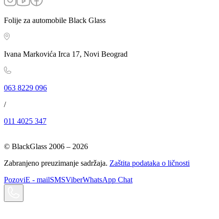
Folije za automobile Black Glass
Ivana Markovića Irca 17, Novi Beograd
063 8229 096
/
011 4025 347
© BlackGlass 2006 –
2026
Zabranjeno preuzimanje sadržaja.
Zaštita podataka o ličnosti
Pozovi
E - mail
SMS
Viber
WhatsApp Chat