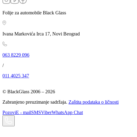
Folije za automobile Black Glass
Ivana Markovića Irca 17, Novi Beograd
063 8229 096
/
011 4025 347
© BlackGlass 2006 –
2026
Zabranjeno preuzimanje sadržaja.
Zaštita podataka o ličnosti
Pozovi
E - mail
SMS
Viber
WhatsApp Chat