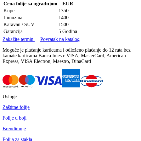
Cena folije sa ugradnjom
EUR
Kupe
1350
Limuzina
1400
Karavan / SUV
1500
Garancija
5 Godina
Zakažite termin
Povratak na katalog
Moguće je plaćanje karticama i odloženo plaćanje do 12 rata bez
kamate karticama Banca Intesa: VISA, MasterCard, American
Express, VISA Electron, Maestro, DinaCard
Usluge
Zaštitne folije
Folije u boji
Brendiranje
Folija za stakla