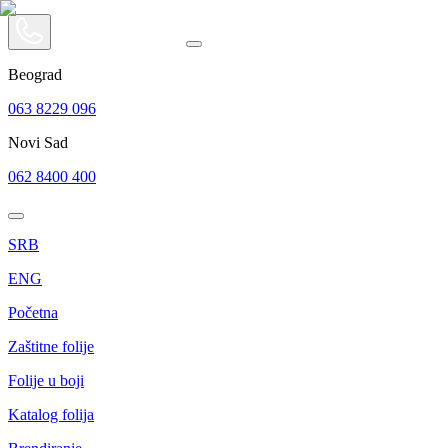
Beograd
063 8229 096
Novi Sad
062 8400 400
SRB
ENG
Početna
Zaštitne folije
Folije u boji
Katalog folija