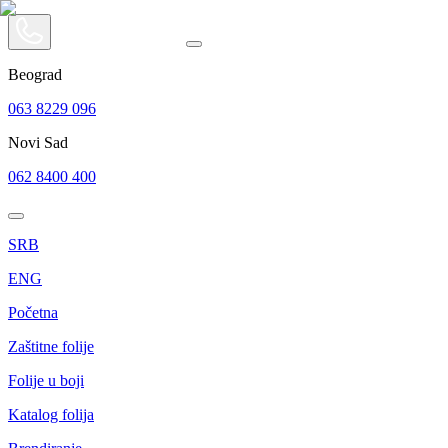
Beograd
063 8229 096
Novi Sad
062 8400 400
SRB
ENG
Početna
Zaštitne folije
Folije u boji
Katalog folija