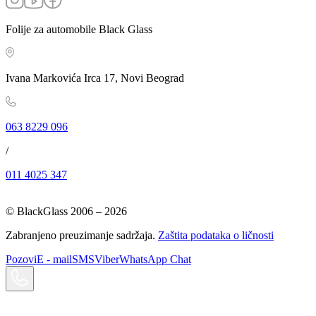
Folije za automobile Black Glass
Ivana Markovića Irca 17, Novi Beograd
063 8229 096
/
011 4025 347
© BlackGlass 2006 –
2026
Zabranjeno preuzimanje sadržaja.
Zaštita podataka o ličnosti
Pozovi
E - mail
SMS
Viber
WhatsApp Chat