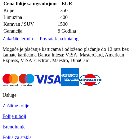
Cena folije sa ugradnjom
EUR
Kupe
1350
Limuzina
1400
Karavan / SUV
1500
Garancija
5 Godina
Zakažite termin
Povratak na katalog
Moguće je plaćanje karticama i odloženo plaćanje do 12 rata bez
kamate karticama Banca Intesa: VISA, MasterCard, American
Express, VISA Electron, Maestro, DinaCard
Usluge
Zaštitne folije
Folije u boji
Brendiranje
Folija za stakla