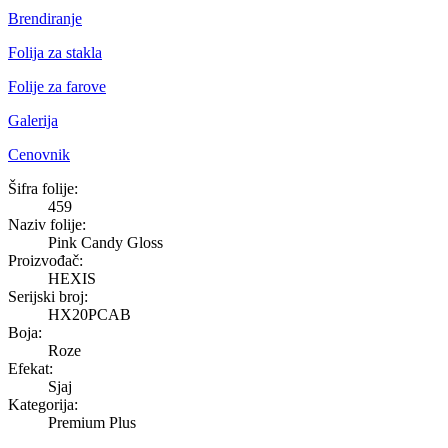
Brendiranje
Folija za stakla
Folije za farove
Galerija
Cenovnik
Pink Candy Gloss
Šifra folije:
459
Naziv folije:
Pink Candy Gloss
Proizvođač:
HEXIS
Serijski broj:
HX20PCAB
Boja:
Roze
Efekat:
Sjaj
Kategorija:
Premium Plus