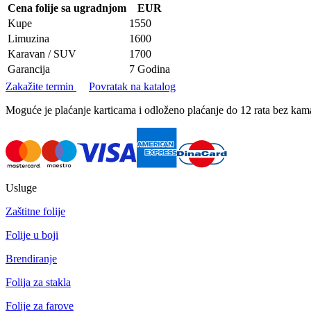
Cena folije sa ugradnjom
EUR
Kupe
1550
Limuzina
1600
Karavan / SUV
1700
Garancija
7 Godina
Zakažite termin
Povratak na katalog
Moguće je plaćanje karticama i odloženo plaćanje do 12 rata bez k
Usluge
Zaštitne folije
Folije u boji
Brendiranje
Folija za stakla
Folije za farove