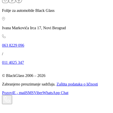
Folije za automobile Black Glass
Ivana Markovića Irca 17, Novi Beograd
063 8229 096
/
011 4025 347
© BlackGlass 2006 –
2026
Zabranjeno preuzimanje sadržaja.
Zaštita podataka o ličnosti
Pozovi
E - mail
SMS
Viber
WhatsApp Chat