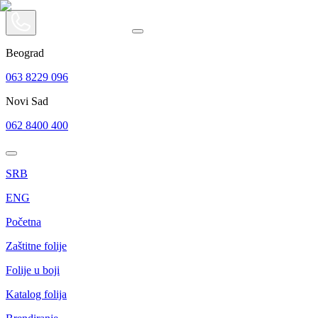
Beograd
063 8229 096
Novi Sad
062 8400 400
SRB
ENG
Početna
Zaštitne folije
Folije u boji
Katalog folija