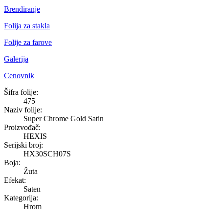
Brendiranje
Folija za stakla
Folije za farove
Galerija
Cenovnik
Super Chrome Gold Satin
Šifra folije:
475
Naziv folije:
Super Chrome Gold Satin
Proizvođač:
HEXIS
Serijski broj:
HX30SCH07S
Boja:
Žuta
Efekat:
Saten
Kategorija:
Hrom