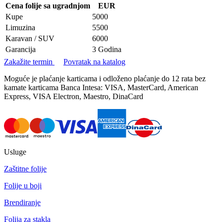
Cena folije sa ugradnjom
EUR
Kupe
5000
Limuzina
5500
Karavan / SUV
6000
Garancija
3 Godina
Zakažite termin
Povratak na katalog
Moguće je plaćanje karticama i odloženo plaćanje do 12 rata bez
kamate karticama Banca Intesa: VISA, MasterCard, American
Express, VISA Electron, Maestro, DinaCard
Usluge
Zaštitne folije
Folije u boji
Brendiranje
Folija za stakla