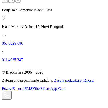
Folije za automobile Black Glass
Ivana Markovića Irca 17, Novi Beograd
063 8229 096
/
011 4025 347
© BlackGlass 2006 –
2026
Zabranjeno preuzimanje sadržaja.
Zaštita podataka o ličnosti
Pozovi
E - mail
SMS
Viber
WhatsApp Chat