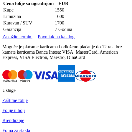
Cena folije sa ugradnjom
EUR
Kupe
1550
Limuzina
1600
Karavan / SUV
1700
Garancija
7 Godina
Zakažite termin
Povratak na katalog
Moguće je plaćanje karticama i odloženo plaćanje do 12 rata bez
kamate karticama Banca Intesa: VISA, MasterCard, American
Express, VISA Electron, Maestro, DinaCard
Usluge
Zaštitne folije
Folije u boji
Brendiranje
Folija za stakla