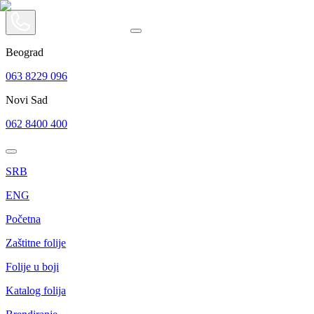
Beograd
063 8229 096
Novi Sad
062 8400 400
SRB
ENG
Početna
Zaštitne folije
Folije u boji
Katalog folija