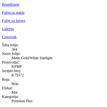
Brendiranje
Folija za stakla
Folije za farove
Galerija
Cenovnik
Matte Gold/White Starlight
Šifra folije:
364
Naziv folije:
Matte Gold/White Starlight
Proizvođač:
KPMF
Serijski broj:
K75572
Boja:
Bela
Efekat:
Mat
Kategorija:
Premium Plus