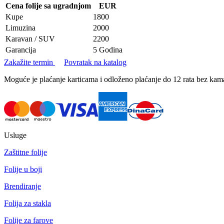
Cena folije sa ugradnjom
EUR
Kupe
1800
Limuzina
2000
Karavan / SUV
2200
Garancija
5 Godina
Zakažite termin
Povratak na katalog
Moguće je plaćanje karticama i odloženo plaćanje do 12 rata bez k
Usluge
Zaštitne folije
Folije u boji
Brendiranje
Folija za stakla
Folije za farove