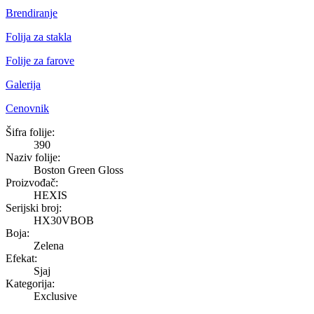
Brendiranje
Folija za stakla
Folije za farove
Galerija
Cenovnik
Boston Green Gloss
Šifra folije:
390
Naziv folije:
Boston Green Gloss
Proizvođač:
HEXIS
Serijski broj:
HX30VBOB
Boja:
Zelena
Efekat:
Sjaj
Kategorija:
Exclusive