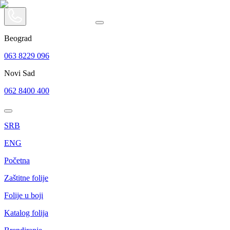
Beograd
063 8229 096
Novi Sad
062 8400 400
SRB
ENG
Početna
Zaštitne folije
Folije u boji
Katalog folija