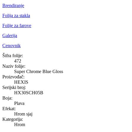
Brendiranje
Folija za stakla
Folije za farove
Galerija
Cenovnik
Super Chrome Blue Gloss
Šifra folije:
472
Naziv folije:
Super Chrome Blue Gloss
Proizvođač:
HEXIS
Serijski broj:
HX30SCH05B
Boja:
Plava
Efekat:
Hrom sjaj
Kategorija:
Hrom