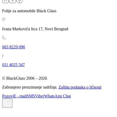
Folije za automobile Black Glass
Ivana Markovića Irca 17, Novi Beograd
063 8229 096
/
011 4025 347
© BlackGlass 2006 –
2026
Zabranjeno preuzimanje sadržaja.
Zaštita podataka o ličnosti
Pozovi
E - mail
SMS
Viber
WhatsApp Chat