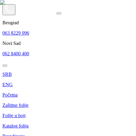
Beograd
063 8229 096
Novi Sad
062 8400 400
SRB
ENG
Početna
Zaštitne folije
Folije u boji
Katalog folija