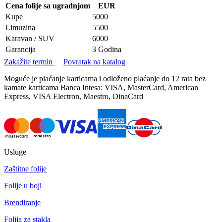
Cena folije sa ugradnjom
EUR
Kupe
5000
Limuzina
5500
Karavan / SUV
6000
Garancija
3 Godina
Zakažite termin
Povratak na katalog
Moguće je plaćanje karticama i odloženo plaćanje do 12 rata bez
kamate karticama Banca Intesa: VISA, MasterCard, American
Express, VISA Electron, Maestro, DinaCard
Usluge
Zaštitne folije
Folije u boji
Brendiranje
Folija za stakla