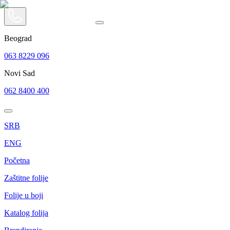
Beograd
063 8229 096
Novi Sad
062 8400 400
SRB
ENG
Početna
Zaštitne folije
Folije u boji
Katalog folija