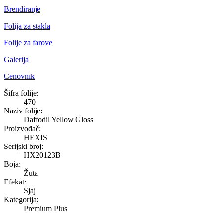
Brendiranje
Folija za stakla
Folije za farove
Galerija
Cenovnik
Daffodil Yellow Gloss
Šifra folije:
470
Naziv folije:
Daffodil Yellow Gloss
Proizvođač:
HEXIS
Serijski broj:
HX20123B
Boja:
Žuta
Efekat:
Sjaj
Kategorija:
Premium Plus