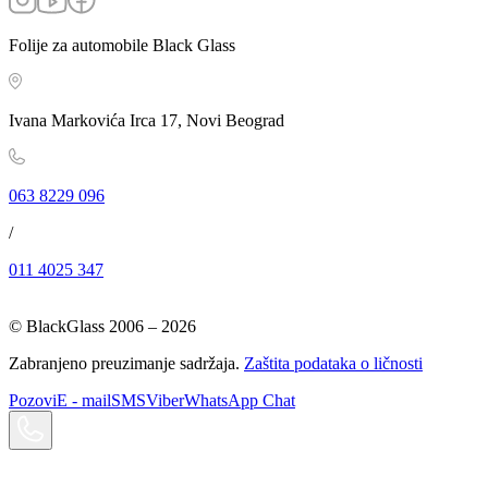
Folije za automobile Black Glass
Ivana Markovića Irca 17, Novi Beograd
063 8229 096
/
011 4025 347
© BlackGlass 2006 –
2026
Zabranjeno preuzimanje sadržaja.
Zaštita podataka o ličnosti
Pozovi
E - mail
SMS
Viber
WhatsApp Chat